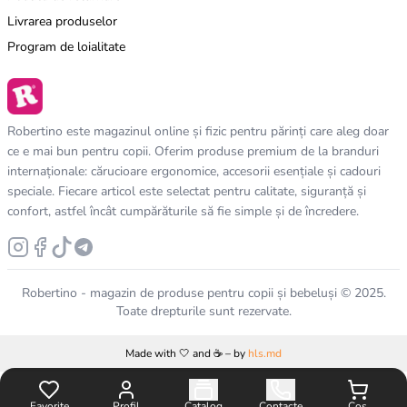
Livrarea produselor
Program de loialitate
Robertino este magazinul online și fizic pentru părinți care aleg doar
ce e mai bun pentru copii. Oferim produse premium de la branduri
internaționale: cărucioare ergonomice, accesorii esențiale și cadouri
speciale. Fiecare articol este selectat pentru calitate, siguranță și
confort, astfel încât cumpărăturile să fie simple și de încredere.
Robertino - magazin de produse pentru copii și bebeluși © 2025.
Toate drepturile sunt rezervate.
Made with 🤍 and ☕️ – by
hls.md
Favorite
Profil
Catalog
Contacte
Coș