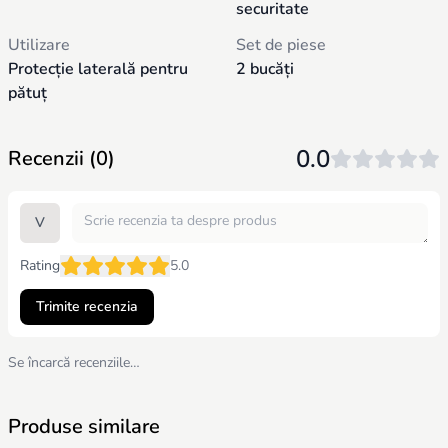
securitate
Utilizare
Set de piese
Protecție laterală pentru
2 bucăți
pătuț
Lungime extensie
Dimensiune extensii
2x7 cm
7 cm fiecare
0.0
Recenzii (0)
Lățime extensie
7 cm
V
Rating
5.0
Trimite recenzia
Se încarcă recenziile…
Produse similare