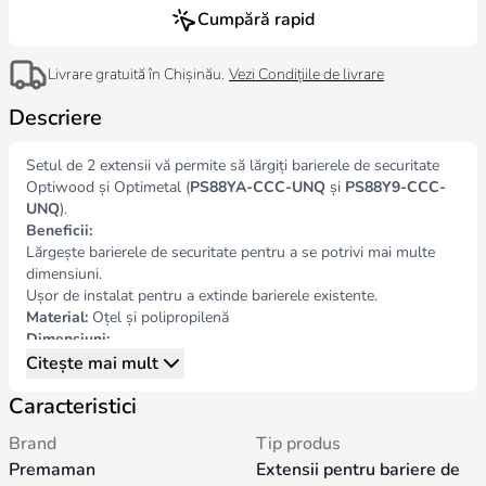
Cumpără rapid
Livrare gratuită în Chișinău.
Vezi Condițiile de livrare
Descriere
Setul de 2 extensii vă permite să lărgiți barierele de securitate
Optiwood și Optimetal (
PS88YA-CCC-UNQ
și
PS88Y9-CCC-
UNQ
).
Beneficii:
Lărgește barierele de securitate pentru a se potrivi mai multe
dimensiuni.
Ușor de instalat pentru a extinde barierele existente.
Material:
Oțel și polipropilenă
Dimensiuni:
Dimensiuni pentru 1 unitate: 72 x 7 x 7,2 cm
Citește mai mult
Greutate: 0,5 kg
Caracteristici
Culoare:
Gri
Brand
Tip produs
Premaman
Extensii pentru bariere de