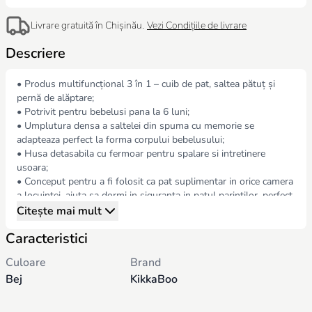
Livrare gratuită în Chișinău.
Vezi Condițiile de livrare
Descriere
• Produs multifuncțional 3 în 1 – cuib de pat, saltea pătuț și
pernă de alăptare;
• Potrivit pentru bebelusi pana la 6 luni;
• Umplutura densa a saltelei din spuma cu memorie se
adapteaza perfect la forma corpului bebelusului;
• Husa detasabila cu fermoar pentru spalare si intretinere
usoara;
• Conceput pentru a fi folosit ca pat suplimentar in orice camera
a locuintei, ajuta sa dormi in siguranta in patul parintilor, perfect
ca pat portabil in timpul calatoriilor;
Citește mai mult
• Deschiderea fermoarului între suportul de întindere și bara de
Caracteristici
protecție va permite utilizarea separată a produsului ca pernă de
alăptare și saltea pentru pătuț;
Culoare
Brand
• Husa saltea: 100% bumbac respirabil;
Bej
KikkaBoo
• Husa bara de protectie: catifea poliester moale 100%;
• Umplutura saltelei: spuma cu memorie 100% poliuretan;
• Umplutura barei de protecție: 100% fibră de poliester;