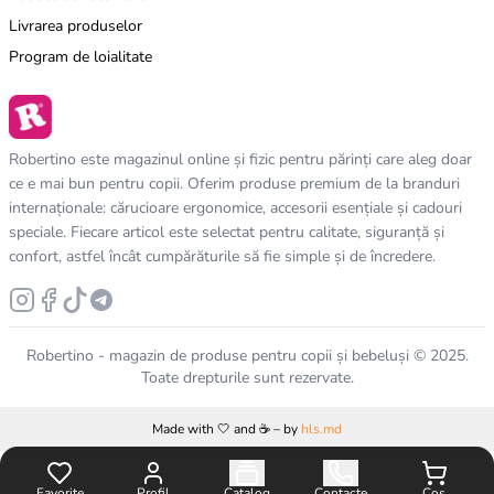
Livrarea produselor
Program de loialitate
Robertino este magazinul online și fizic pentru părinți care aleg doar
ce e mai bun pentru copii. Oferim produse premium de la branduri
internaționale: cărucioare ergonomice, accesorii esențiale și cadouri
speciale. Fiecare articol este selectat pentru calitate, siguranță și
confort, astfel încât cumpărăturile să fie simple și de încredere.
Robertino - magazin de produse pentru copii și bebeluși © 2025.
Toate drepturile sunt rezervate.
Made with 🤍 and ☕️ – by
hls.md
Favorite
Profil
Catalog
Contacte
Coș