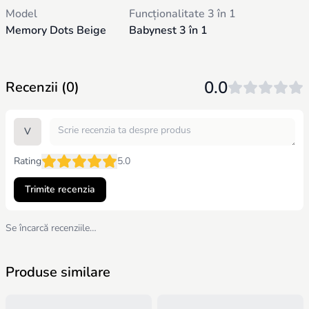
• Vine în geantă de depozitare rezistentă la praf, potrivită pentru
Model
Funcționalitate 3 în 1
transport și depozitare acasă;
Memory Dots Beige
Babynest 3 în 1
• Dimensiune: 65x100x17 cm.
0.0
Recenzii (0)
V
Rating
5.0
Trimite recenzia
Se încarcă recenziile…
Produse similare