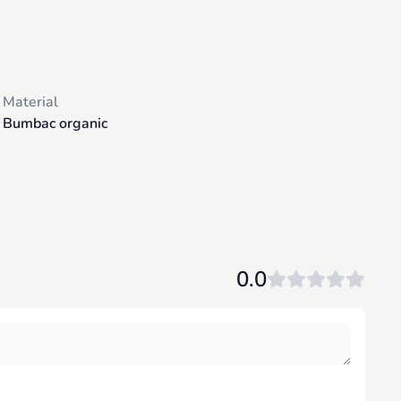
t pentru a preveni deteriorarea materialului 3D sau a altor
de la tesatura la fir si accesorii, a fost testata riguros
Material
Bumbac organic
r-un atelier din Belgia, in timp ce se imbunatateste contact
ile. Fiecare produs proiectat este supus unor teste riguroase,
0.0