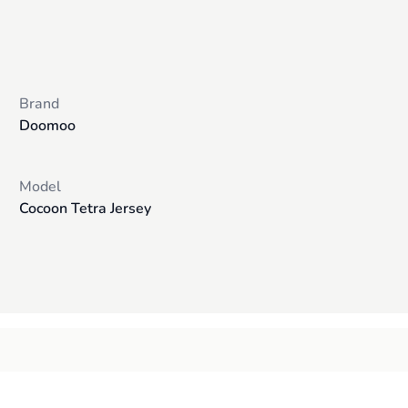
ra si un tampon suplimentar (cocoon pad) disponibil.
r liber. Cureaua poate fi spalata separat sau plasata intr-un sac de spala
-TEX®. Certificarea OEKO-TEX® atesta ca fiecare componenta a produsului, 
Brand
Doomoo
Model
Cocoon Tetra Jersey
si care pot fi folosite o perioada indelungata. Acestea sunt fabricate int
Produsele Doomooo sunt practice, multifunctionale, sustenabile.
t motiv, se folosesc tesaturi de inalta calitate, respirabile si confortab