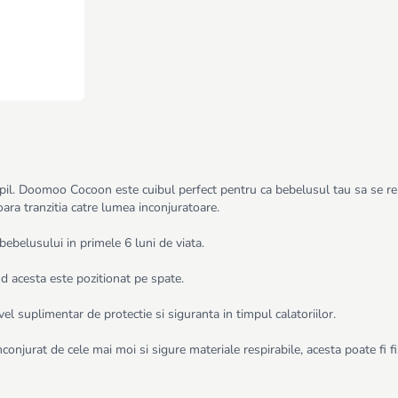
pil. Doomoo Cocoon este cuibul perfect pentru ca bebelusul tau sa se rel
ra tranzitia catre lumea inconjuratoare.
ebelusului in primele 6 luni de viata.
d acesta este pozitionat pe spate.
l suplimentar de protectie si siguranta in timpul calatoriilor.
onjurat de cele mai moi si sigure materiale respirabile, acesta poate fi f
siunea bebelusului, Cocoon reprezinta un mic cuib pe care nou-nascutul tau