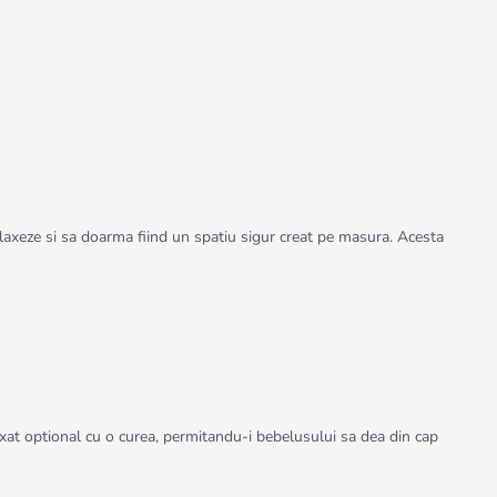
axeze si sa doarma fiind un spatiu sigur creat pe masura. Acesta
ixat optional cu o curea, permitandu-i bebelusului sa dea din cap
 il poate aprecia pana la varsta de 6 luni. Husa detasabila a lui