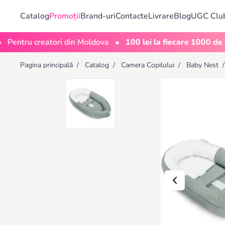
Catalog
Promoții
Brand-uri
Contacte
Livrare
Blog
UGC Clu
•
ru creatori din Moldova
100 lei la fiecare 1000 de vizuali
Pagina principală
/
Catalog
/
Camera Copilului
/
Baby Nest
/