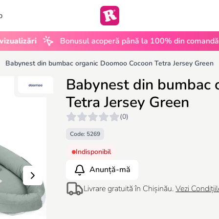
b
•
zări
Bonusul acoperă până la 100% din comandă
U
Babynest din bumbac organic Doomoo Cocoon Tetra Jersey Green
Babynest din bumbac 
Tetra Jersey Green
(0)
Code: 5269
Indisponibil
Anunță-mă
Livrare gratuită în Chișinău.
Vezi Condițiil