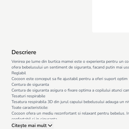
Descriere
Venirea pe lume din burtica mamei este o experienta pentru un co
ofera bebelusului un sentiment de siguranta, facand putin mai usoa
Reglabil
Cocoon este conceput sa fie ajustabil pentru a oferi suport optim b
Centura de siguranta
Centura de siguranta asigura o fixare optima a copilului atunci can
Tesaturi respirabile
Tesatura respirabila 3D din jurul capului bebelusului adauga un nive
Toate caracteristicile:
Cocoon ofera un mediu reconfortant si relaxant pentru bebelus. Inc
confortabil si in siguranta.
Cu o portabilitate usoara si posibilitatea de a se adapta la dimen
Citește mai mult