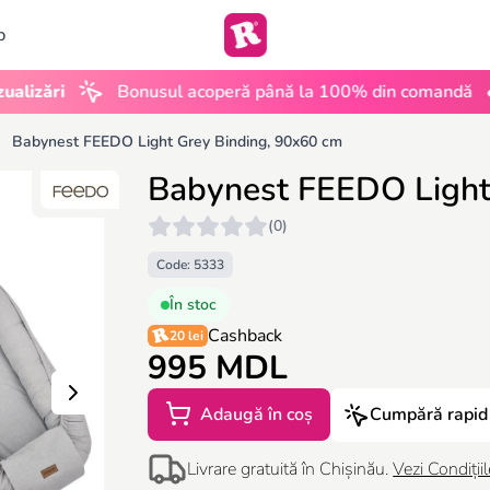
b
•
ri
Bonusul acoperă până la 100% din comandă
UGC
Babynest FEEDO Light Grey Binding, 90x60 cm
Babynest FEEDO Light
(0)
Code: 5333
În stoc
Cashback
20 lei
995 MDL
Adaugă în coș
Cumpără rapid
Livrare gratuită în Chișinău.
Vezi Condițiil