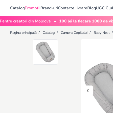
Catalog
Promoții
Brand-uri
Contacte
Livrare
Blog
UGC Clu
•
creatori din Moldova
100 lei la fiecare 1000 de vizualiză
Pagina principală
/
Catalog
/
Camera Copilului
/
Baby Nest
/