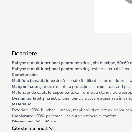
Descriere
Babynest multifuncțional pentru bebeluși, din bumbac, 90x60 
Babynest multifuncțional pentru bebeluși
este o alternativă mode
Caracteristici:
Multifuncționalitate extinsă
– poate fi utilizat ca loc de dormit, 
Margini înalte și moi
, care oferă protecție și sprijin, facilitând po
Materiale de calitate superioară
, conforme cu standardele europ
Design portabil și practic
, ideal pentru utilizare acasă sau în călăt
Materiale:
Exterior:
100% bumbac – moale, respirabil și delicat cu pielea beb
Umplutură:
100% poliester – asigură susținere și confort
Dimensiuni:
90 x 60 cm
Atenție:
acest produs nu este destinat transportării copilului. Se ut
Citește mai mult