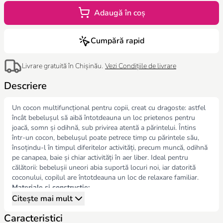
Adaugă în coș
Cumpără rapid
Livrare gratuită în Chișinău.
Vezi Condițiile de livrare
Descriere
Un cocon multifuncțional pentru copii, creat cu dragoste: astfel
încât bebelușul să aibă întotdeauna un loc prietenos pentru
joacă, somn și odihnă, sub privirea atentă a părintelui. Întins
într-un cocon, bebelușul poate petrece timp cu părintele său,
însoțindu-l în timpul diferitelor activități, precum muncă, odihnă
pe canapea, baie și chiar activități în aer liber. Ideal pentru
călătorii: bebelușii uneori abia suportă locuri noi, iar datorită
coconului, copilul are întotdeauna un loc de relaxare familiar.
Materiale și construcție:
Partea interioară a lateralei și a fundului: bumbac respirabil.
Citește mai mult
Partea exterioară: catifea moale, elegantă și permeabilă la aer.
Caracteristici
Lateralele sunt umplute cu bile de silicon moi și antialergice.