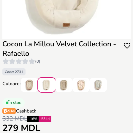
Cocon La Millou Velvet Collection -
Rafaello
(0)
Code: 2731
Culoare:
În stoc
Cashback
5 lei
332 MDL
-16%
-53 lei
279 MDL