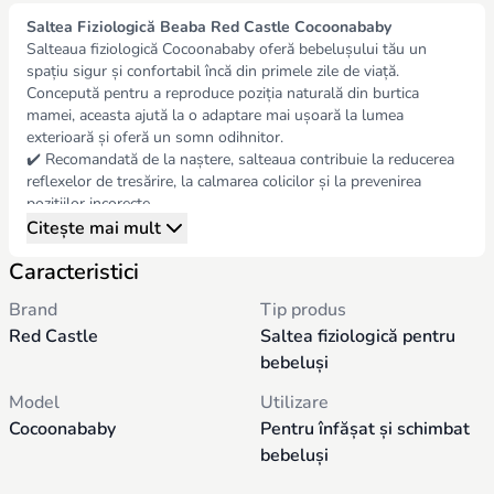
Saltea Fiziologică Beaba Red Castle Cocoonababy
Salteaua fiziologică Cocoonababy oferă bebelușului tău un
spațiu sigur și confortabil încă din primele zile de viață.
Concepută pentru a reproduce poziția naturală din burtica
mamei, aceasta ajută la o adaptare mai ușoară la lumea
exterioară și oferă un somn odihnitor.
✔️ Recomandată de la naștere, salteaua contribuie la reducerea
reflexelor de tresărire, la calmarea colicilor și la prevenirea
pozițiilor incorecte.
✔️ Realizată din spumă PU de calitate superioară, asigură un
Citește mai mult
suport delicat, dar ferm.
Caracteristici
✔️ Husă moale și plăcută la atingere, disponibilă în mai multe
culori și imprimeuri (Happy Fox, White, Pink, Grey etc.), pentru a
Brand
Tip produs
se potrivi perfect camerei copilului.
Red Castle
Saltea fiziologică pentru
✔️ Dimensiuni ideale: 690x400x190 mm – suficient de compactă
pentru a fi așezată în pătuț sau în patul părinților.
bebeluși
✔️ Ușor de întreținut, cu husă detașabilă și lavabilă.
Model
Utilizare
Salteaua Cocoonababy este soluția perfectă pentru a oferi
micuțului tău siguranță, confort și o poziție sănătoasă de odihnă,
Cocoonababy
Pentru înfășat și schimbat
indiferent de culoarea sau imprimeul ales.
bebeluși