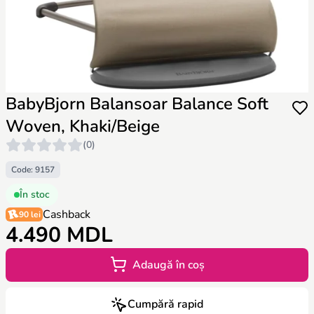
BabyBjorn Balansoar Balance Soft
Woven, Khaki/Beige
(0)
Code: 9157
În stoc
Cashback
90 lei
4.490 MDL
Adaugă în coș
Cumpără rapid