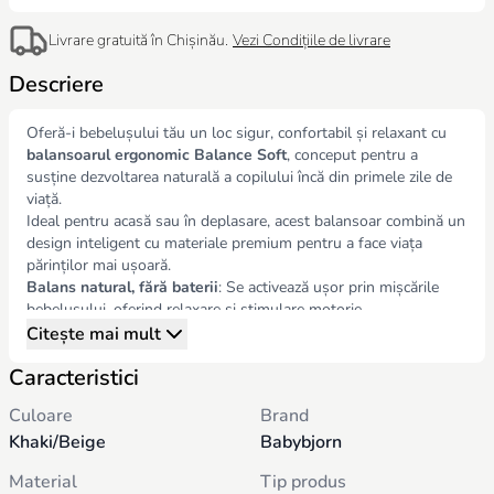
Livrare gratuită în Chișinău.
Vezi Condițiile de livrare
Descriere
Oferă-i bebelușului tău un loc sigur, confortabil și relaxant cu
balansoarul ergonomic Balance Soft
, conceput pentru a
susține dezvoltarea naturală a copilului încă din primele zile de
viață.
Ideal pentru acasă sau în deplasare, acest balansoar combină un
design inteligent cu materiale premium pentru a face viața
părinților mai ușoară.
Balans natural, fără baterii
: Se activează ușor prin mișcările
bebelușului, oferind relaxare și stimulare motorie
3 poziții reglabile
: Adaptabil în funcție de vârstă și activitate –
Citește mai mult
joacă, odihnă sau somn
Caracteristici
Se pliază complet, ideal pentru transport sau depozitare rapidă
Se transformă din balansoar pentru nou-născuți în scaun
Culoare
Brand
confortabil pentru copii mici (până la 2 ani)
Khaki/Beige
Babybjorn
Fără baterii, fără zgomot
: Mișcarea naturală calmează
bebelușul fără stimuli artificiali
Material
Tip produs
Bumbac și poliester reciclat
: Durabilitate și finețe la atingere