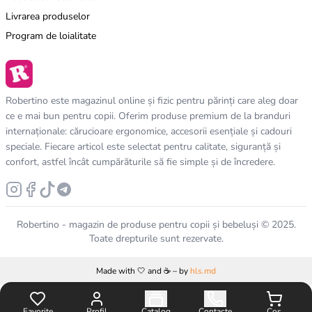
Livrarea produselor
Program de loialitate
Robertino este magazinul online și fizic pentru părinți care aleg doar
ce e mai bun pentru copii. Oferim produse premium de la branduri
internaționale: cărucioare ergonomice, accesorii esențiale și cadouri
speciale. Fiecare articol este selectat pentru calitate, siguranță și
confort, astfel încât cumpărăturile să fie simple și de încredere.
Robertino - magazin de produse pentru copii și bebeluși © 2025.
Toate drepturile sunt rezervate.
Made with 🤍 and ☕️ – by
hls.md
Favorite
Profil
Catalog
Contacte
Coș