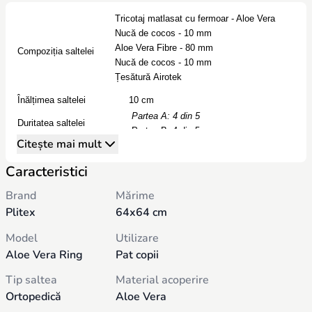
Tricotaj matlasat cu fermoar - Aloe Vera
Nucă de cocos - 10 mm
Aloe Vera Fibre - 80 mm
Compoziția saltelei
Nucă de cocos - 10 mm
Țesătură Airotek
Înălțimea saltelei
10 cm
Partea A: 4 din 5
Duritatea saltelei
Partea B: 4 din 5
Citește mai mult
Husă detașabilă
da
Dimensiuni (l×L)
64x64 cm
Caracteristici
Garanţie
3 ani
Brand
Mărime
Greutate
2,2 kg
Plitex
64x64 cm
Țara de origine
Belarus
Saltea Fără Arcuri Pentru Pat Rotund Copii
Model
Utilizare
🛏️
Structură și Compoziție
Aloe Vera Ring
Pat copii
Combinație de
nucă de cocos naturală
pe ambele părți
exterioare
Tip saltea
Material acoperire
Strat central din
Fibra de Aloe Vera ecologică
Ortopedică
Aloe Vera
Suport de încredere pentru coloana vertebrală a copilului