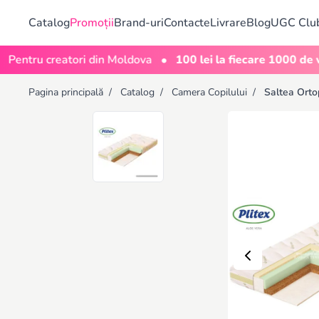
Catalog
Promoții
Brand-uri
Contacte
Livrare
Blog
UGC Clu
•
u creatori din Moldova
100 lei la fiecare 1000 de vizuali
Pagina principală
/
Catalog
/
Camera Copilului
/
Saltea Ort