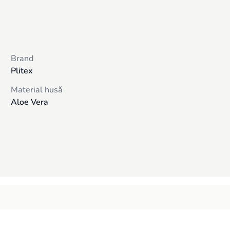
 fără spirale; Înălțime: 120 mm; Garanție de la producător: 3 ani;
a părinților este esențială. Cu saltelele ortopedice Plitex, părinții și copiii
inteligentă alegere și vor oferi toate informațiile necesare despre orice pro
Brand
Plitex
Material husă
Aloe Vera