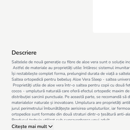
Descriere
Saltelele de nouă generație cu fibre de aloe vera sunt o soluție in
Astfel de materiale au proprietăți utile: întăresc sistemul imunita
își restabilește complet forma, prelungind durata de viață a saltelei
Saltea ortopedică pentru bebeluș Aloe Vera Sleep - saltea univers
Proprietăți utile de aloe vera într-o saltea pentru copii cu două f
cocos - umplutură naturală care oferă efectul ortopedic maxim de ca
distribuției sarcinii punctuale. Pe această parte, se recomandă să 
materialelor naturale și inovatoare. Umplutura are proprietăți antib
jurul perimetrului îmbunătățește aerisirea umpluturilor, iar fermoar
ortopedice sunt formate din două straturi dintr-o țesătură anti-aler
Produsul trebuie utilizat sub supravegherea unui adult.
Produsele sunt confecționate din materiale de calitate superioară
Citește mai mult