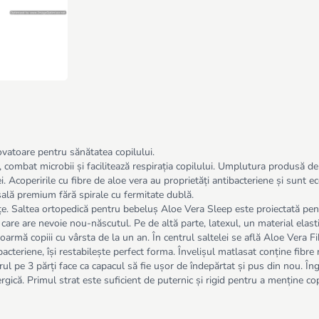
ovatoare pentru sănătatea copilului.
r, combat microbii și facilitează respirația copilului. Umplutura produsă 
. Acoperirile cu fibre de aloe vera au proprietăți antibacteriene și sunt e
ală premium fără spirale cu fermitate dublă.
ețe. Saltea ortopedică pentru bebeluș Aloe Vera Sleep este proiectată pent
re are nevoie nou-născutul. Pe de altă parte, latexul, un material elastic 
doarmă copiii cu vârsta de la un an. În centrul saltelei se află Aloe Vera 
acteriene, își restabilește perfect forma. Învelișul matlasat conține fibre 
ul pe 3 părți face ca capacul să fie ușor de îndepărtat și pus din nou. Îng
gică. Primul strat este suficient de puternic și rigid pentru a menține copi