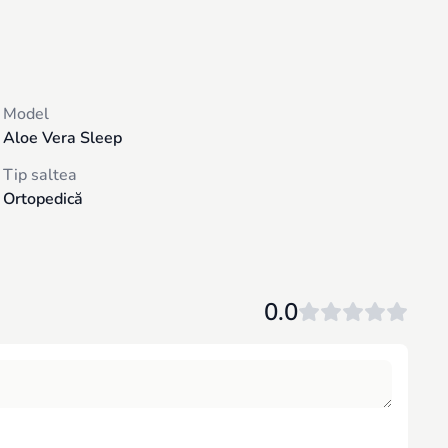
 se pot simți în siguranță și mai confortabil petrecând timpul
dus! Oferim livrare gratuită în limitele or. Chișinău.
Model
Aloe Vera Sleep
Tip saltea
Ortopedică
0.0