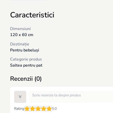
Tip saltea: bilaterală, cu rigiditatea părților diferită; Construcție:
Caracteristici
Trebuie să rețineți că, chiar și în cele mai sigure condiții, îngrijire
împreună. Managerii noștri calificați vă vor ajuta să faceți cea mai 
Dimensiuni
120 x 60 cm
Destinație
Pentru bebeluși
Categorie produs
Saltea pentru pat
Recenzii (0)
V
Rating
5.0