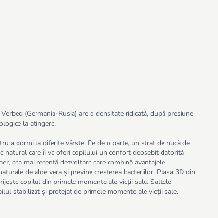
de Verbeq (Germania-Rusia) are o densitate ridicată, după presiune
cologice la atingere.
ru a dormi la diferite vârste. Pe de o parte, un strat de nucă de
natural care îi va oferi copilului un confort deosebit datorită
Fiber, cea mai recentă dezvoltare care combină avantajele
naturale de aloe vera și previne creșterea bacteriilor. Plasa 3D din
rijește copilul din primele momente ale vieții sale. Saltele
lul stabilizat și protejat de primele momente ale vieții sale.