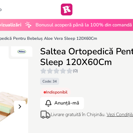
b
•
zări
Bonusul acoperă până la 100% din comandă
UG
opedică Pentru Bebeluș Aloe Vera Sleep 120X60Cm
Saltea Ortopedică Pen
Sleep 120X60Cm
(0)
Code: 34
Indisponibil
Anunță-mă
Livrare gratuită în Chișinău.
Vezi Condițiil