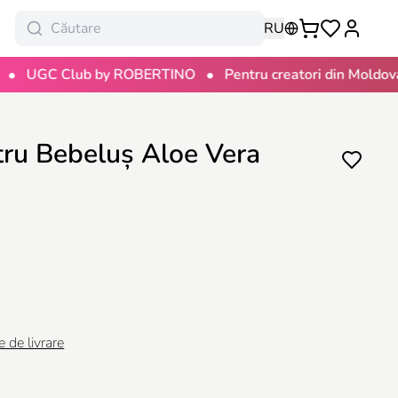
RU
•
•
C Club by ROBERTINO
Pentru creatori din Moldova
1
tru Bebeluș Aloe Vera
e de livrare