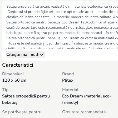
Saltea universală cu arcuri, realizată din materiale ecologice, cu grade 
Confortul și proprietățile ortopedice optime ale acestui model de sal
elastică de înaltă densitate, un material modern de înaltă calitate. A
Saltea ortopedică pentru bebeluș Eco Dream 120x60cm cu straturi din 
coajă de cocos tare este recomandată nou-născuților, deoarece creează
bebelușul poate fi așezat pe partea moale din latex natural - în conf
Saltea ortopedică pentru bebeluș Eco Dream cu carcasa matlasată de l
Husa este detașabilă și ușor de îngrijit. În plus, este moale, creând 
vieții sale. Saltele ortopedice sunt formate din două straturi dintr-o ț
momente ale vieții sale. Produsul trebuie utilizat sub supravegherea
Citește mai mult
Produsele sunt confecționate din materiale de calitate superioară
Caracteristici
Tip saltea: bilaterală, cu rigiditatea părților diferită; Construcție: fă
Dimensiuni
Brand
Trebuie să rețineți că, chiar și în cele mai sigure condiții, îngrijirea p
120 x 60 cm
Plitex
timpul împreună. Managerii noștri calificați vă vor ajuta să faceți cea 
Tip
Material
Chișinău.
Saltea ortopedică pentru
Eco Dream (material eco-
bebeluș
friendly)
Se potrivește pentru
Greutate recomandată