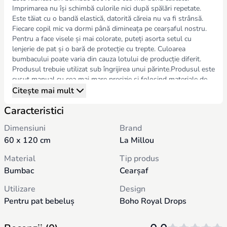
Imprimarea nu își schimbă culorile nici după spălări repetate.
Este tăiat cu o bandă elastică, datorită căreia nu va fi strânsă.
Fiecare copil mic va dormi până dimineața pe cearșaful nostru.
Pentru a face visele și mai colorate, puteți asorta setul cu
lenjerie de pat și o bară de protecție cu trepte. Culoarea
bumbacului poate varia din cauza lotului de producție diferit.
Produsul trebuie utilizat sub îngrijirea unui părinte.Produsul este
cusut manual cu cea mai mare precizie și folosind materiale de
cea mai bună calitate. Ambalat într-o cutie și decorat cu o
Citește mai mult
etichetă pentru inimă. Perfect ca un cadou elegant și
Caracteristici
extraordinar pentru un duș pentru bebeluși, ziua de naștere sau
alte ocazii plăcute.
Dimensiuni
Brand
60 x 120 cm
La Millou
Material
Tip produs
Bumbac
Cearșaf
Utilizare
Design
Pentru pat bebeluș
Boho Royal Drops
Se potrivește pentru
Textură