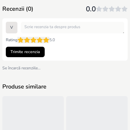
sigura pentru copil si are certificat de calitate.Această saltea vă
0.0
Recenzii (0)
va oferi oportunitatea de a experimenta avangarda industriei
somnului.
V
Rating
5.0
Trimite recenzia
Se încarcă recenziile…
Produse similare