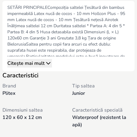
SETĂRI PRINCIPALECompoziția saltelei Țesătură din bambus
impermeabilă Latex nucă de cocos - 10 mm Hollcon Plus - 95
mm Latex nucă de cocos - 10 mm Țesătură nețesă Airotek
Înălțimea saltelei 12 cm Duritatea saltelei * Partea A: 4 din 5 *
Partea B: 4 din 5 Husa detasabila există Dimensiuni (L × L)
120x60 cm Garanție 3 ani Greutate 3,8 kg Țara de origine
BielorusiaSaltea pentru copii fara arcuri cu efect dublu:
suprafata husei este respirabila, dar protejeaza de
umezeala.Particularitatea modelului este o husă inovatoare de
lux din material impermeabil. Stratul superior din tesatura de
Citește mai mult
bambus ofera o suprafata catifelata ideala pentru pielea delicata
Caracteristici
a bebelusului. Membrana Ultrasoft respirabilă garantează
ventilație și protecție 100% împotriva umezelii.Pe o parte,
Brand
Tip saltea
salteaua are pardoseala din nuca de cocos naturala, fixata cu
Plitex
Junior
latex natural. Materialul oferă un suport de încredere pentru
coloana vertebrală și este cunoscut pentru elasticitatea și
durabilitatea sa. Modelul se bazează pe materialul ecologic al
Dimensiuni saltea
Caracteristică specială
noii generații Hollcon Plus - este realizat folosind o tehnologie
120 x 60 x 12 cm
Waterproof (rezistent la
unică și își restabilește mai bine forma în comparație cu alte
materiale de umplutură.Umpluturile pentru saltele sunt
apă)
interconectate cu o compoziție specială ecologică Simalfa
(fabricată în Elveția). Compozitia este pe baza de apa, inodora,