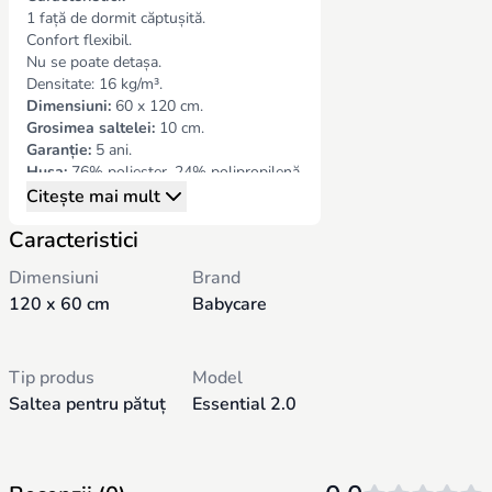
1 față de dormit c
ă
ptu
ș
ită.
Confort flexibil.
Nu se poate detașa.
Densitate: 16 kg/m³.
Dimensiuni:
60 x 120 cm.
Grosimea saltelei:
10 cm.
Garanție:
5 ani.
Husa:
76% poliester, 24% polipropilenă.
Umplutură 100% poliester.
Citește mai mult
Interior din spumă: 100% poliuretan.
Caracteristici
Fabricat în Franța.
Dimensiuni
Brand
120 x 60 cm
Babycare
Tip produs
Model
Saltea pentru pătuț
Essential 2.0