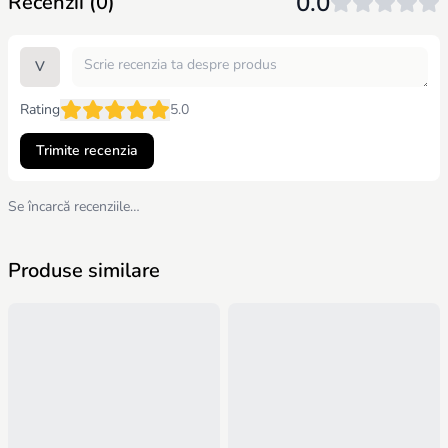
0.0
Recenzii (0)
V
Rating
5.0
Trimite recenzia
Se încarcă recenziile…
Produse similare