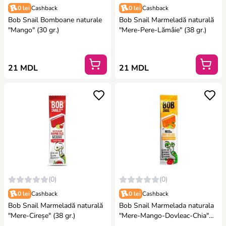
0 lei
Cashback
0 lei
Cashback
Bob Snail Bomboane naturale
Bob Snail Marmeladă naturală
"Mango" (30 gr.)
"Mere-Pere-Lămâie" (38 gr.)
21 MDL
21 MDL
(0)
(0)
0 lei
Cashback
0 lei
Cashback
Bob Snail Marmeladă naturală
Bob Snail Marmelada naturala
"Mere-Cireșe" (38 gr.)
"Mere-Mango-Dovleac-Chia"
(38 gr.)