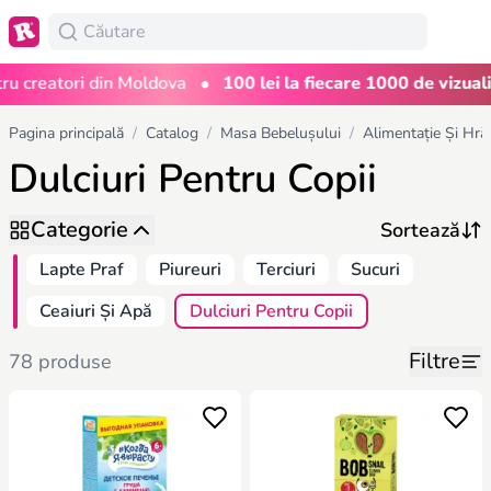
•
creatori din Moldova
100 lei la fiecare 1000 de vizualizăr
Pagina principală
/
Catalog
/
Masa Bebelușului
/
Alimentație Și Hră
Dulciuri Pentru Copii
Categorie
Lapte Praf
Piureuri
Terciuri
Sucuri
Ceaiuri Și Apă
Dulciuri Pentru Copii
Filtre
78 produse