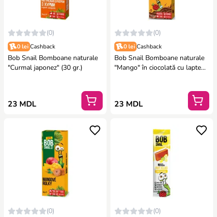
(0)
(0)
0 lei
Cashback
0 lei
Cashback
Bob Snail Bomboane naturale
Bob Snail Bomboane naturale
"Curmal japonez" (30 gr.)
"Mango" în ciocolată cu lapte
belgiană (30 gr.)
23 MDL
23 MDL
(0)
(0)