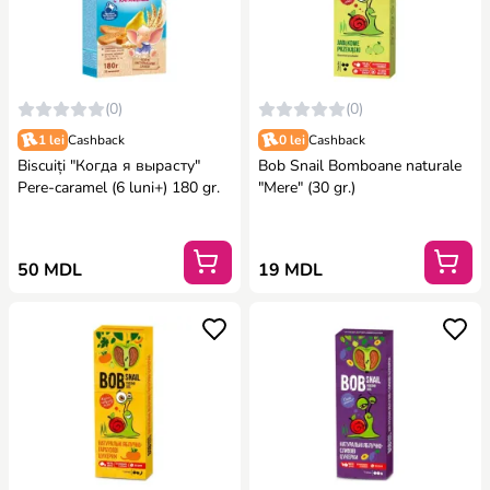
(0)
(0)
1 lei
Cashback
0 lei
Cashback
Biscuiți "Когда я вырасту"
Bob Snail Bomboane naturale
Pere-caramel (6 luni+) 180 gr.
"Mere" (30 gr.)
50 MDL
19 MDL