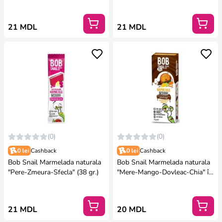
21 MDL
21 MDL
(0)
(0)
0 lei
Cashback
0 lei
Cashback
Bob Snail Marmelada naturala
Bob Snail Marmelada naturala
"Pere-Zmeura-Sfecla" (38 gr.)
"Mere-Mango-Dovleac-Chia" în
ciocolată cu lapte belgiană (27
gr.)
21 MDL
20 MDL