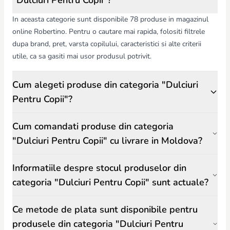
"Dulciuri Pentru Copii"?
digestie.
Ingrediente – citirea etichetei și evitarea alergenilor.
In aceasta categorie sunt disponibile 78 produse in magazinul
Cantitate – moderarea consumului pentru menținerea unei diete
online Robertino. Pentru o cautare mai rapida, folositi filtrele
echilibrate.
dupa brand, pret, varsta copilului, caracteristici si alte criterii
Dulciurile pentru copii Robertino.md combină gustul plăcut cu
siguranța și calitatea, oferind părinților posibilitatea de a răsfăța
utile, ca sa gasiti mai usor produsul potrivit.
copilul fără riscuri.
Cum alegeti produse din categoria "Dulciuri
Pentru Copii"?
Cum comandati produse din categoria
"Dulciuri Pentru Copii" cu livrare in Moldova?
Informatiile despre stocul produselor din
categoria "Dulciuri Pentru Copii" sunt actuale?
Ce metode de plata sunt disponibile pentru
produsele din categoria "Dulciuri Pentru