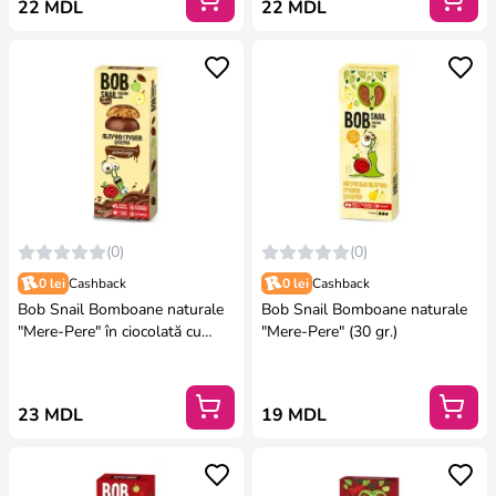
22 MDL
22 MDL
(0)
(0)
0 lei
Cashback
0 lei
Cashback
Bob Snail Bomboane naturale
Bob Snail Bomboane naturale
"Mere-Pere" în ciocolată cu
"Mere-Pere" (30 gr.)
lapte belgiană (30 gr.)
23 MDL
19 MDL