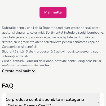
Mai multe
Dulciurile pentru copii de la Robertino.md sunt create special pentru
gustul și siguranța celor mici. Sortimentul include biscuiți, bomboane,
ciocolată, jeleuri și produse de patiserie adaptate pentru vârste
diferite, cu ingrediente atent selecționate pentru sănătatea copiilor.
Caracteristici și beneficii:
Siguranță și sănătate – produse fără aditivi nocivi, conservanți sau
coloranți artificiali.
Gust și textură – dulciuri delicioase, potrivite pentru dinți sensibili și
preferințe alimentare ale copiilor.
Funcționalitate – ambalaje practice, ușor de transportat la școală,
Citește mai mult
grădiniță sau în excursii.
Varietate – dulciuri pentru diferite vârste și preferințe, inclusiv fără
FAQ
zahăr pentru copii mici sau cu restricții alimentare.
Control porții – produse ambalate individual pentru a facilita
consumul moderat și sigur.
Părinții trebuie să țină cont de:
Ce produse sunt disponibile in categoria
Vârsta copilului – alegerea dulciurilor potrivite pentru siguranță și