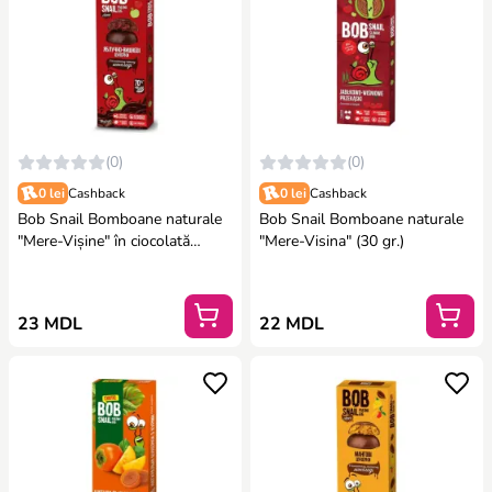
(0)
(0)
0 lei
Cashback
0 lei
Cashback
Bob Snail Bomboane naturale
Bob Snail Bomboane naturale
"Mere-Vișine" în ciocolată
"Mere-Visina" (30 gr.)
neagră belgiană (30 gr.)
23 MDL
22 MDL