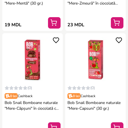
"Mere-Mentă" (30 gr.)
"Mere-Zmeurâ" în ciocolată
neagră belgiană (30 gr.)
19 MDL
23 MDL
(0)
(0)
0 lei
Cashback
0 lei
Cashback
Bob Snail Bomboane naturale
Bob Snail Bomboane naturale
"Mere-Căpșuni" în ciocolată cu
"Mere-Capsuni" (30 gr.)
lapte belgiană (30 gr.)