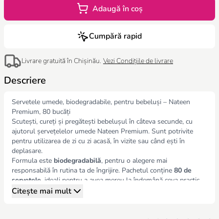
Adaugă în coș
Cumpără rapid
Livrare gratuită în Chișinău.
Vezi Condițiile de livrare
Descriere
Servetele umede, biodegradabile, pentru bebeluși – Nateen
Premium, 80 bucăți
Scutești, cureți și pregătești bebelușul în câteva secunde, cu
ajutorul șervețelelor umede Nateen Premium. Sunt potrivite
pentru utilizarea de zi cu zi acasă, în vizite sau când ești în
deplasare.
Formula este
biodegradabilă
, pentru o alegere mai
responsabilă în rutina ta de îngrijire. Pachetul conține
80 de
șervețele
, ideali pentru a avea mereu la îndemână ceva practic.
De ce să alegi Nateen Premium
Citește mai mult
Pentru bebeluși:
blândețe în utilizarea de zi cu zi
Biodegradabile:
potrivite pentru cei care caută opțiuni mai eco