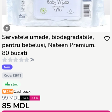
Servetele umede, biodegradabile,
pentru bebelusi, Nateen Premium,
80 bucati
(0)
Nou!
Code: 12872
În stoc
Cashback
2 lei
99 MDL
-14%
-14 lei
85 MDL