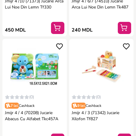
Jmijr 4 /10 (71373) Jucarie Arca
Jmijr 4 / 6/7 (74510) Jucarie
Lui Noe Din Lemn Tf330
Arca Lui Noe Din Lemn Tk487
450 MDL
240 MDL
(0)
(0)
7 lei
Cashback
9 lei
Cashback
Jmijr 4 / 4 (70208) Jucarie
Jmijr 4 / 3 (71342) Jucarie
Abacus Cu Alfabet Tkc457A
Xilofon Tf827