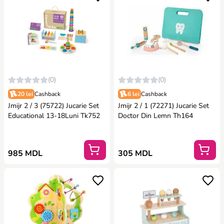
(0)
(0)
20 lei
Cashback
6 lei
Cashback
Jmijr 2 / 3 (75722) Jucarie Set
Jmijr 2 / 1 (72271) Jucarie Set
Educational 13-18Luni Tk752
Doctor Din Lemn Th164
985 MDL
305 MDL