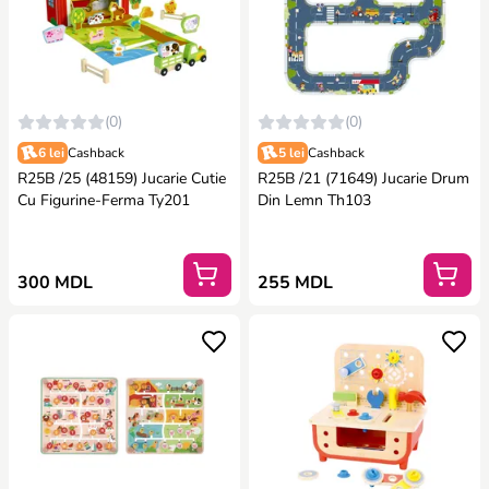
(0)
(0)
6 lei
Cashback
5 lei
Cashback
R25B /25 (48159) Jucarie Cutie
R25B /21 (71649) Jucarie Drum
Cu Figurine-Ferma Ty201
Din Lemn Th103
300 MDL
255 MDL