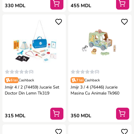
330 MDL
455 MDL
(0)
(0)
6 lei
Cashback
7 lei
Cashback
Jmijr 4 / 2 (74459) Jucarie Set
Jmijr 3 / 4 (76446) Jucarie
Doctor Din Lemn Tk319
Masina Cu Animale Tk960
315 MDL
350 MDL