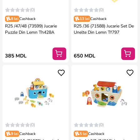
(0)
(0)
8 lei
Cashback
13 lei
Cashback
R25 /47/48 (73599) Jucarie
R25 /36 (71588) Jucarie Set De
Puzzle Din Lemn Th428A
Unelte Din Lemn Tf797
385 MDL
650 MDL
(0)
(0)
9 lei
Cashback
5 lei
Cashback