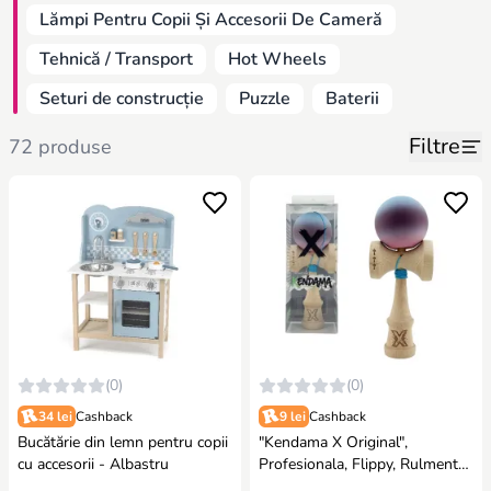
Lămpi Pentru Copii Și Accesorii De Cameră
Tehnică / Transport
Hot Wheels
Seturi de construcție
Puzzle
Baterii
Filtre
72 produse
(0)
(0)
34 lei
Cashback
9 lei
Cashback
Bucătărie din lemn pentru copii
"Kendama X Original",
cu accesorii - Albastru
Profesionala, Flippy, Rulment
Metalic, Ața 55 cm, Cupe Mari,