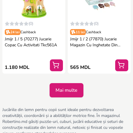
(0)
(0)
24 lei
Cashback
11 lei
Cashback
Jmijr 1 / 5 (70277) Jucarie
Jmijr 1 / 2 (77870) Jucarie
Copac Cu Activitati Tkc561A
Magazin Cu Inghetate Din
Lemn Tj119
1.180 MDL
565 MDL
Mai multe
Jucăriile din lemn pentru copii sunt ideale pentru dezvoltarea
creativității, coordonării și a abilităților motrice fine. În magazinul
Robertino.md găsiți puzzle-uri, cuburi, jucării educative și seturi de
construcție realizate din lemn natural, netoxic și finisat cu vopsele