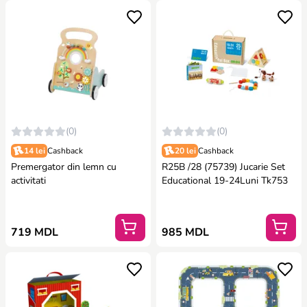
(0)
(0)
14 lei
Cashback
20 lei
Cashback
Premergator din lemn cu
R25B /28 (75739) Jucarie Set
activitati
Educational 19-24Luni Tk753
719 MDL
985 MDL