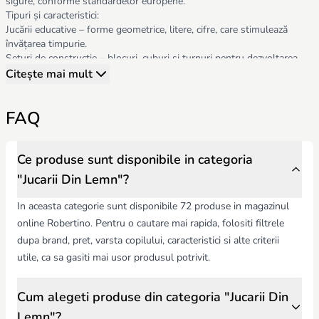
sigure, conforme standardelor europene.
Tipuri și caracteristici:
Jucării educative – forme geometrice, litere, cifre, care stimulează
învățarea timpurie.
Seturi de construcție – blocuri, cuburi și turnuri pentru dezvoltarea
motricității și creativității.
Citește mai mult
Puzzle-uri – simple sau complexe, potrivite pentru diferite grupe de
vârstă.
FAQ
Atunci când alegeți jucării din lemn, țineți cont de:
Siguranță – materiale naturale, fără substanțe toxice, colțuri rotunjite,
stabilitate.
Durabilitate – lemn rezistent, finisaje de calitate, jucării care rezistă
Ce produse sunt disponibile in categoria
mult timp.
"Jucarii Din Lemn"?
Educație și creativitate – stimularea imaginației, coordonării și
dezvoltării cognitive.
In aceasta categorie sunt disponibile 72 produse in magazinul
Dimensiuni și vârstă – potrivite pentru grupa de vârstă specifică și
online Robertino. Pentru o cautare mai rapida, folositi filtrele
dezvoltarea abilităților copilului.
dupa brand, pret, varsta copilului, caracteristici si alte criterii
Jucăriile din lemn de la Robertino.md combină siguranța, calitatea și
dezvoltarea copilului, oferind distracție, învățare și explorare în același
utile, ca sa gasiti mai usor produsul potrivit.
timp.
Cum alegeti produse din categoria "Jucarii Din
Lemn"?