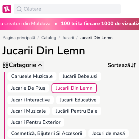
•
eatori din Moldova
100 lei la fiecare 1000 de vizualizări
Pagina principală
/
Catalog
/
Jucarii
/
Jucarii Din Lemn
Jucarii Din Lemn
Categorie
Carusele Muzicale
Jucării Bebeluși
Jucarie De Pluș
Jucarii Din Lemn
Jucarii Interactive
Jucarii Educative
Jucarii Muzicale
Jucării Pentru Baie
Jucarii Pentru Exterior
Cosmetică, Bijuterii Si Accesorii
Jocuri de masă