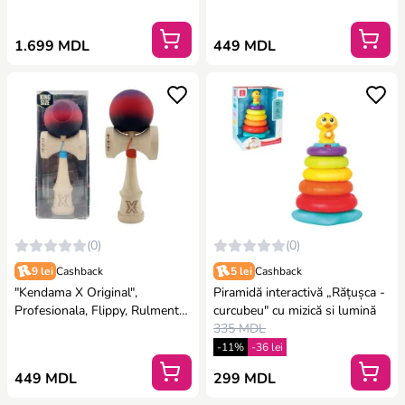
7 x 6 x 18 cm, gradient
albastru-mov
1.699 MDL
449 MDL
(0)
(0)
9 lei
Cashback
5 lei
Cashback
"Kendama X Original",
Piramidă interactivă „Rățușca -
Profesionala, Flippy, Rulment
curcubeu" cu mizică si lumină
Metalic, Ața 55 cm, Cupe Mari,
335 MDL
7 х 6 х 18 cm, gradient mov-
-11%
-36 lei
roșu
449 MDL
299 MDL