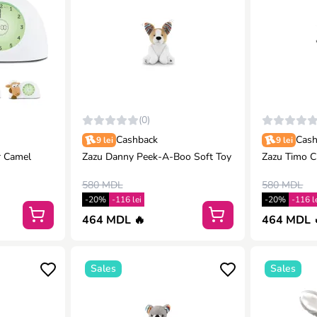
(0)
Cashback
Cash
9 lei
9 lei
r Camel
Zazu Danny Peek-A-Boo Soft Toy
Zazu Timo C
580 MDL
580 MDL
-20%
-116 lei
-20%
-116 l
464 MDL 🔥
464 MDL 
Sales
Sales