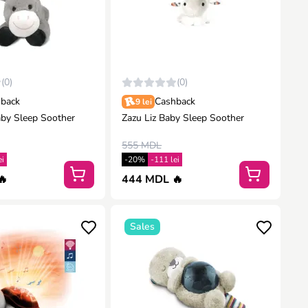
(0)
(0)
back
Cashback
9 lei
by Sleep Soother
Zazu Liz Baby Sleep Soother
555 MDL
ei
-20%
-111 lei
🔥
444 MDL 🔥
Sales