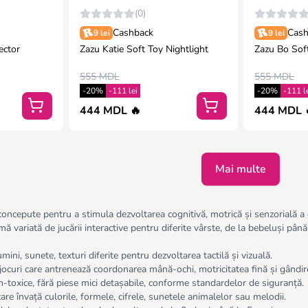
(0)
Cashback
Cash
9 lei
9 lei
ector
Zazu Katie Soft Toy Nightlight
Zazu Bo Soft
555 MDL
555 MDL
-20%
-111 lei
-20%
-111 l
444 MDL 🔥
444 MDL 
Mai multe
 concepute pentru a stimula dezvoltarea cognitivă, motrică și senzorială a c
 variată de jucării interactive pentru diferite vârste, de la bebeluși până l
mini, sunete, texturi diferite pentru dezvoltarea tactilă și vizuală.
– jocuri care antrenează coordonarea mână-ochi, motricitatea fină și gândir
-toxice, fără piese mici detașabile, conforme standardelor de siguranță.
 care învață culorile, formele, cifrele, sunetele animalelor sau melodii.