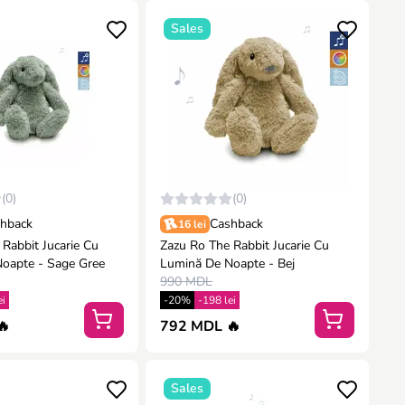
Sales
(0)
(0)
hback
Cashback
16 lei
Rabbit Jucarie Cu
Zazu Ro The Rabbit Jucarie Cu
oapte - Sage Gree
Lumină De Noapte - Bej
990 MDL
ei
-20%
-198 lei
🔥
792 MDL 🔥
Sales