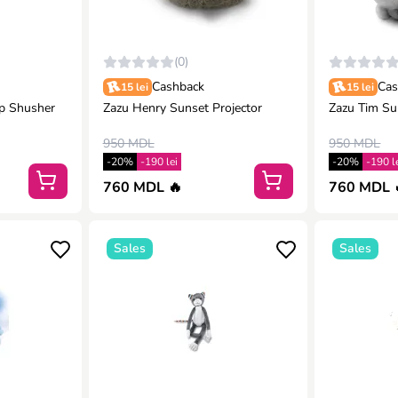
(0)
Cashback
Cas
15 lei
15 lei
p Shusher
Zazu Henry Sunset Projector
Zazu Tim Su
950 MDL
950 MDL
-20%
-190 lei
-20%
-190 l
760 MDL 🔥
760 MDL 
Sales
Sales