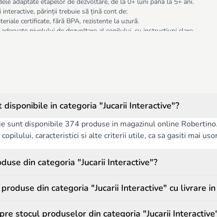
ele adaptate etapelor de dezvoltare, de la 0+ luni până la 5+ ani.
 interactive, părinții trebuie să țină cont de:
eriale certificate, fără BPA, rezistente la uzură.
i adecvate nivelului de dezvoltare al copilului, cu instrucțiuni clare.
curățat, durabile, cu baterii sigure sau încărcare electrică.
a Robertino.md asigură dezvoltarea armonioasă a copiilor, încurajează explor
ducativ și distractiv.
disponibile in categoria "Jucarii Interactive"?
ie sunt disponibile 374 produse in magazinul online Robertino. P
copilului, caracteristici si alte criterii utile, ca sa gasiti mai us
use din categoria "Jucarii Interactive"?
roduse din categoria "Jucarii Interactive" cu livrare i
pre stocul produselor din categoria "Jucarii Interactive