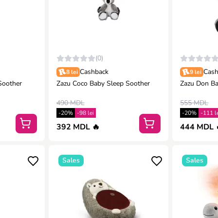
(0)
Cashback
Cash
8 lei
9 lei
Soother
Zazu Coco Baby Sleep Soother
Zazu Don Ba
490 MDL
555 MDL
-20%
-98 lei
-20%
-111 l
392 MDL 🔥
444 MDL 
Sales
Sales