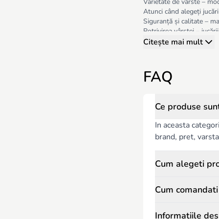
Varietate de vârste – mod
Atunci când alegeți jucării
Siguranță și calitate – mat
Potrivirea vârstei – jucări
Funcționalitate – ușor de 
Citește mai mult
Jucăriile interactive de l
joacă într-un mod sigur, e
FAQ
Ce produse sunt 
In aceasta categor
brand, pret, varsta 
Cum alegeti prod
Cum comandati p
Informatiile des