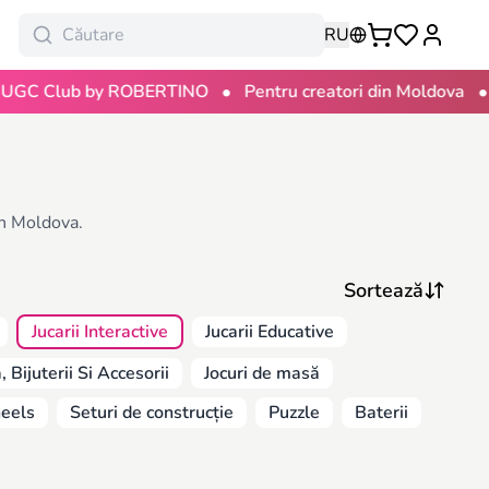
RU
•
•
lub by ROBERTINO
Pentru creatori din Moldova
100 l
 în Moldova.
Jucarii Interactive
Jucarii Educative
 Bijuterii Si Accesorii
Jocuri de masă
eels
Seturi de construcție
Puzzle
Baterii