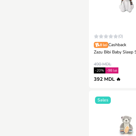
(0)
Cashback
8 lei
Zazu Bibi Baby Sleep 
490 MDL
-20%
-98 lei
392 MDL 🔥
Sales