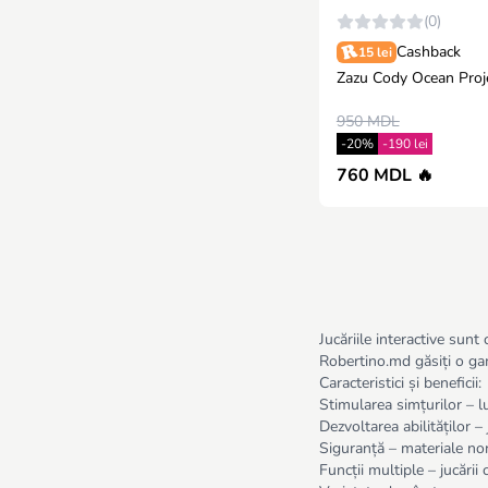
(0)
Cashback
15 lei
Zazu Cody Ocean Proj
950 MDL
-20%
-190 lei
760 MDL 🔥
Jucăriile interactive sunt
Robertino.md găsiți o gamă
Caracteristici și beneficii:
Stimularea simțurilor – lu
Dezvoltarea abilităților 
Siguranță – materiale non
Funcții multiple – jucării