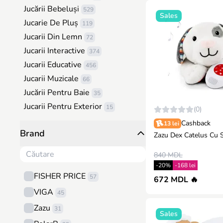
Jucării Bebeluși
529
Sales
Jucarie De Pluș
119
Jucarii Din Lemn
72
Jucarii Interactive
374
Jucarii Educative
456
Jucarii Muzicale
66
Jucării Pentru Baie
35
Jucarii Pentru Exterior
15
(0)
Cosmetică, Bijuterii Si Accesorii
Cashback
13 lei
Brand
7
Zazu Dex Catelus Cu 
Jocuri de masă
67
840 MDL
Lămpi Pentru Copii Și Accesorii
-20%
-168 lei
De Cameră
76
FISHER PRICE
57
672 MDL 🔥
Tehnică / Transport
148
VIGA
45
Hot Wheels
130
Zazu
31
Seturi de construcție
Sales
115