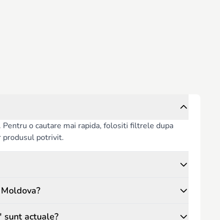
area și creativitatea, oferind părinților siguranța că micuții se
entru o cautare mai rapida, folositi filtrele dupa
or produsul potrivit.
n Moldova?
" sunt actuale?