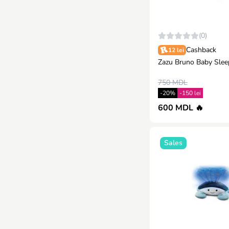
(0)
Cashback
12 lei
Zazu Bruno Baby Slee
750 MDL
-20%
-150 lei
600 MDL 🔥
Sales