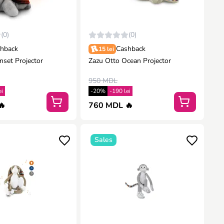
(0)
(0)
hback
Cashback
15 lei
nset Projector
Zazu Otto Ocean Projector
950 MDL
ei
-20%
-190 lei
🔥
760 MDL 🔥
Sales