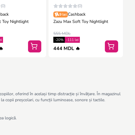
(0)
(0)
back
Cashback
9 lei
 Toy Nightlight
Zazu Max Soft Toy Nightlight
555 MDL
ei
-20%
-111 lei
🔥
444 MDL 🔥
opiilor, oferind în același timp distracție și învățare. În magazinul
a copii preșcolari, cu funcții luminoase, sonore și tactile.
ea logică.