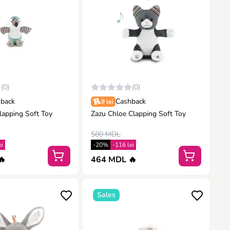
(0)
(0)
back
Cashback
9 lei
lapping Soft Toy
Zazu Chloe Clapping Soft Toy
580 MDL
ei
-20%
-116 lei
🔥
464 MDL 🔥
Sales