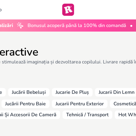
b
•
Bonusul acoperă până la 100% din comandă
UGC C
teractive
re stimulează imaginația și dezvoltarea copilului. Livrare rapidă
e
Jucării Bebeluși
Jucarie De Pluș
Jucarii Din Lemn
Jucării Pentru Baie
Jucarii Pentru Exterior
Cosmetică,
ii Și Accesorii De Cameră
Tehnică / Transport
Hot Wh