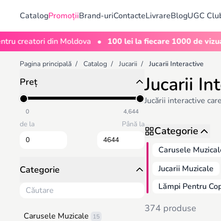
Catalog
Promoții
Brand-uri
Contacte
Livrare
Blog
UGC Clu
•
reatori din Moldova
100 lei la fiecare 1000 de vizualizări
Pagina principală
/
Catalog
/
Jucarii
/
Jucarii Interactive
Jucarii In
Preț
Jucării interactive ca
0
4,644
de la
Până la
Categorie
Carusele Muzical
Jucarii Muzicale
Categorie
Lămpi Pentru Cop
374 produse
Carusele Muzicale
15