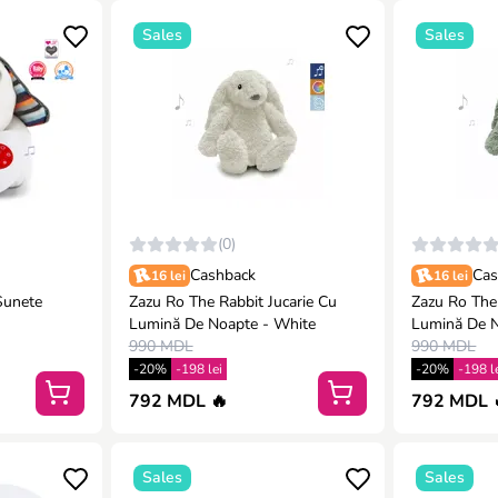
Sales
Sales
(0)
Cashback
Cas
16 lei
16 lei
Sunete
Zazu Ro The Rabbit Jucarie Cu
Zazu Ro The 
Lumină De Noapte - White
Lumină De N
990 MDL
990 MDL
-20%
-198 lei
-20%
-198 l
792 MDL 🔥
792 MDL 
Sales
Sales