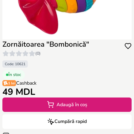
Zornăitoarea "Bombonică"
(0)
Code: 10621
În stoc
Cashback
1 lei
49 MDL
Adaugă în coș
Cumpără rapid