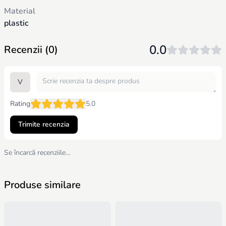
ideală pentru cei mici. Poate fi dezinfectată cu ajutorul luminii
Material
ultraviolete sau cu apă clocotită. Jucăria nu doar că distrează, dar
contribuie activ la dezvoltarea timpurie a copilului. Va deveni o
plastic
completare minunată a primelor lui jucării, asigurând o
dezvoltare completă la fiecare etapă a creșterii.
0.0
Recenzii (0)
V
Rating
5.0
Trimite recenzia
Se încarcă recenziile…
Produse similare