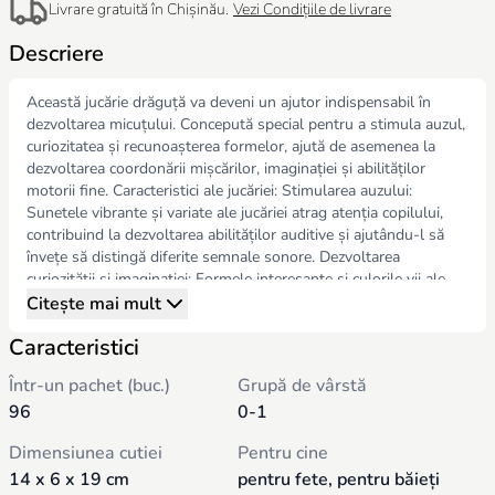
Livrare gratuită în Chișinău.
Vezi Condițiile de livrare
Descriere
Această jucărie drăguță va deveni un ajutor indispensabil în
dezvoltarea micuțului. Concepută special pentru a stimula auzul,
curiozitatea și recunoașterea formelor, ajută de asemenea la
dezvoltarea coordonării mișcărilor, imaginației și abilităților
motorii fine. Caracteristici ale jucăriei: Stimularea auzului:
Sunetele vibrante și variate ale jucăriei atrag atenția copilului,
contribuind la dezvoltarea abilităților auditive și ajutându-l să
învețe să distingă diferite semnale sonore. Dezvoltarea
curiozității și imaginației: Formele interesante și culorile vii ale
jucăriei trezesc curiozitatea și imaginația copilului, încurajându-l
Citește mai mult
să exploreze lumea înconjurătoare. Recunoașterea formelor:
Caracteristici
Jucăria ajută copilul să învețe să recunoască și să identifice
formele, dezvoltând în același timp abilități vizuale și memorie.
Într-un pachet (buc.)
Grupă de vârstă
Dezvoltarea coordonării mișcărilor: Jocul cu jucării ajută la
96
0-1
dezvoltarea coordonării mișcărilor, îmbunătățind interacțiunea
între ochi și mâini, un pas important în dezvoltarea abilităților
Dimensiunea cutiei
Pentru cine
motorii fine. Materiale sigure: Jucăria este fabricată din materiale
14 x 6 x 19 cm
pentru fete, pentru băieți
de înaltă calitate și sigure pentru sănătatea copilului, făcând-o