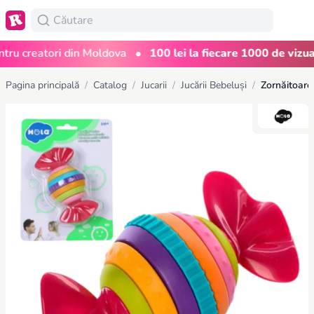
•
 creatori din Moldova
100 lei la fiecare 1000 de vizualiză
Pagina principală
/
Catalog
/
Jucarii
/
Jucării Bebeluși
/
Zornăitoar