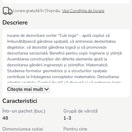
Livrare gratuită în Chișinău.
Vezi Condițiile de livrare
Descriere
Jucarie de dezvoltare sorter "Cub logic" - ajută copilul să
îmbunătățească gândirea spațială, să antreneze dexteritatea
degetelor, să dezvolte gândirea logică și să promoveze
dezvoltarea senzorială. Beneficii pentru copii: Inginerie și știință:
Asamblarea construcțiilor din diferite elemente ajută la
dezvoltarea gândirii inginerești și științifice. Matematică:
Studierea formelor geometrice și a structurilor spațiale
contribuie la înțelegerea conceptelor matematice. Dezvoltarea
gândirii spațiale: Copilul învață să dispună și să ordoneze logic
cele trei forme pentru a crea un cub, ceea ce dezvoltă gândirea
Citește mai mult
spațială și înțelegerea conceptelor de ordine și dimensiune.
Caracteristici
Învățarea formelor geometrice și culorilor: Jucăria ajută la
învățarea formelor geometrice, a culorilor, alimentelor,
Într-un pachet (buc.)
Grupă de vârstă
dimensiunilor, numerelor și relațiilor numerice. Această jucărie
48
1-3
cubică va deveni un instrument excelent pentru dezvoltarea
complexă a copilului dumneavoastră, oferind un proces de joc
Dimensiunea cutiei
Pentru cine
captivant și educativ.