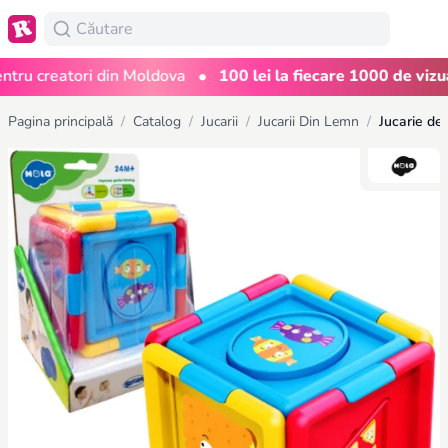
•
u creatori din Moldova
100 lei la fiecare 1000 de vizualiz
Pagina principală
/
Catalog
/
Jucarii
/
Jucarii Din Lemn
/