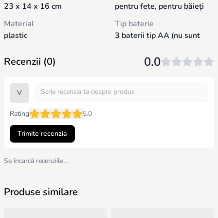
23 x 14 x 16 cm
pentru fete, pentru băieți
dezvoltarea motricității fine, coordonării mână-ochi, abilităților de
vorbire și cunoaștere, precum și a competențelor sociale.
Material
Tip baterie
Învățare prin joc: Ajută copilul să învețe formele, culorile,
plastic
3 baterii tip AA (nu sunt
sunetele animalelor și bazele numărătorii într-un mod distractiv.
Siguranță: Fabricată din materiale durabile și sigure, conforme
incluse)
cu standardele internaționale de calitate.
0.0
Recenzii (0)
V
Rating
5.0
Trimite recenzia
Se încarcă recenziile…
Produse similare