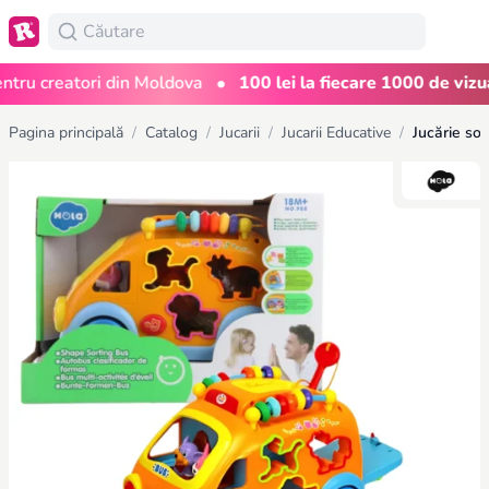
•
u creatori din Moldova
100 lei la fiecare 1000 de vizualiz
Pagina principală
/
Catalog
/
Jucarii
/
Jucarii Educative
/