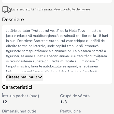
Livrare gratuită în Chișinău.
Vezi Condițiile de livrare
Descriere
Jucărie sortator "Autobuzul vesel" de la Hola Toys — este o
jucărie educativă multifuncțională, destinată copiilor de la 18 luni
în sus. Descriere: Sortator: Autobuzul este echipat cu orificii de
diferite forme pe laterale, unde copilul trebuie să introducă
figurinele corespunzătoare ale animalelor. La plasarea corectă a
figurinei, se aude sunetul specific animalului, facilitând învățarea
și recunoașterea sunetelor. Efecte muzicale și luminoase: În
timpul mișcării, farurile autobuzului se aprind, iar apăsarea
butonului cu notă muzicală de pe lateral activează melodii și
cântece vesele, făcând jocul mai captivant. Mișcare: Autobuzul își
Citește mai mult
poate schimba direcția în mod autonom la întâlnirea
Caracteristici
obstacolelor, încurajând copilul să-l urmeze, ceea ce contribuie la
dezvoltarea fizică și îmbunătățirea coordonării mișcărilor.
Într-un pachet (buc.)
Grupă de vârstă
Elemente suplimentare: Pe acoperișul autobuzului sunt plasate
12
1-3
mărgele colorate, ajutând la învățarea bazelor aritmeticii, iar în
portbagaj se află trei roți dințate colorate pentru dezvoltarea
Dimensiunea cutiei
Pentru cine
motricității. Avantaje: Dezvoltarea abilităților: Jucăria contribuie la