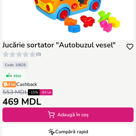
Jucărie sortator "Autobuzul vesel"
(0)
Code: 10625
În stoc
Cashback
9 lei
553 MDL
-15%
-84 lei
469 MDL
Adaugă în coș
Cumpără rapid