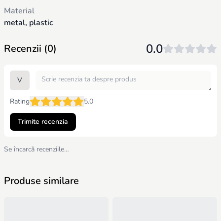
și abilități muzicale: Jocul îi ajută pe copii să își dezvolte simțul
Material
ritmului și abilitățile muzicale. Abilități motorii și dexteritate:
Jucăria promovează dezvoltarea abilităților motorii fine și
metal, plastic
coordonarea mișcărilor. Gândire logică: Jucăria stimulează
gândirea logică și atenția. Jucăria muzicală "Xilofon cu bile" va fi
0.0
Recenzii (0)
un cadou minunat pentru copilul dumneavoastră, ajutându-l să
se dezvolte și să se distreze.
V
Rating
5.0
Trimite recenzia
Se încarcă recenziile…
Produse similare