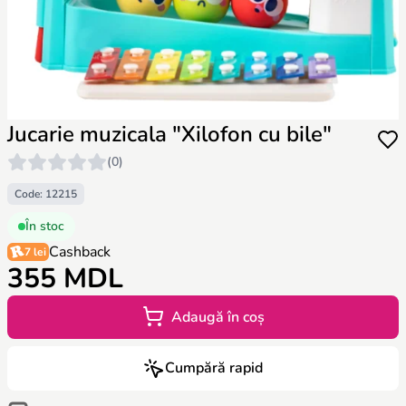
Jucarie muzicala "Xilofon cu bile"
(0)
Code: 12215
În stoc
Cashback
7 lei
355 MDL
Adaugă în coș
Cumpără rapid