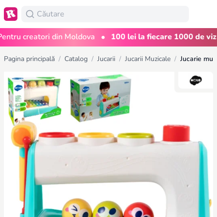
•
ru creatori din Moldova
100 lei la fiecare 1000 de vizuali
Pagina principală
/
Catalog
/
Jucarii
/
Jucarii Muzicale
/