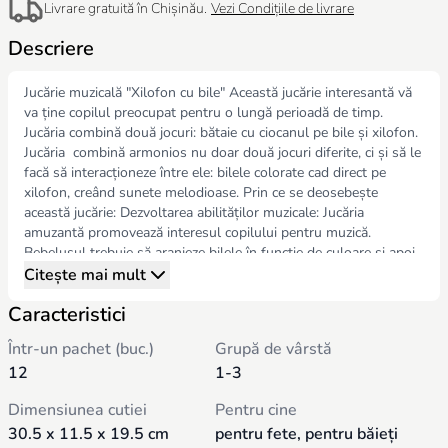
Livrare gratuită în Chișinău.
Vezi Condițiile de livrare
Descriere
Jucărie muzicală "Xilofon cu bile" Această jucărie interesantă vă
va ține copilul preocupat pentru o lungă perioadă de timp.
Jucăria combină două jocuri: bătaie cu ciocanul pe bile și xilofon.
Jucăria combină armonios nu doar două jocuri diferite, ci și să le
facă să interacționeze între ele: bilele colorate cad direct pe
xilofon, creând sunete melodioase. Prin ce se deosebește
această jucărie: Dezvoltarea abilităților muzicale: Jucăria
amuzantă promovează interesul copilului pentru muzică.
Bebelușul trebuie să aranjeze bilele în funcție de culoare și apoi
să le lovească, creând melodii în timp ce acestea se rostogolesc
Citește mai mult
pe xilofon. Învățare și joacă: xilofonul îl va ajuta pe copil să
Caracteristici
recunoască diferite tonuri și să asocieze fiecare ton cu o anumită
culoare. Copilul dumneavoastră va putea compune și interpreta
Într-un pachet (buc.)
Grupă de vârstă
melodii scurte chiar înainte de a învăța notele. Multifuncțional:
12
1-3
xilofonul poate fi detașat și folosit separat ca instrument
muzical sau poate fi lăsat singur pentru ca copilul dvs. să se
Dimensiunea cutiei
Pentru cine
distreze lovind bilele. Jucăria are, de asemenea, un buton care,
30.5 x 11.5 x 19.5 cm
pentru fete, pentru băieți
atunci când este apăsat, o bilă iese. Dezvoltarea abilităților: Ritm