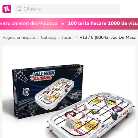
•
u creatori din Moldova
100 lei la fiecare 1000 de vizualiz
Pagina principală
/
Catalog
/
Jucarii
/
R13