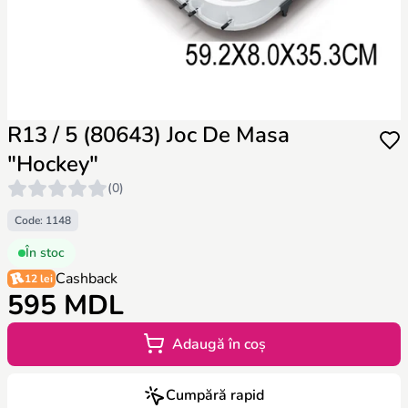
R13 / 5 (80643) Joc De Masa
"Hockey"
(0)
Code: 1148
În stoc
Cashback
12 lei
595 MDL
Adaugă în coș
Cumpără rapid