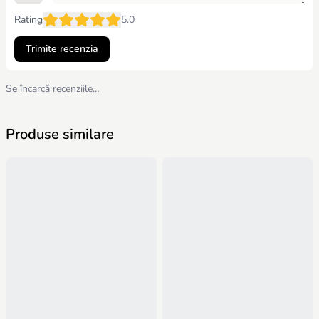
Rating
5.0
Trimite recenzia
Se încarcă recenziile…
Produse similare