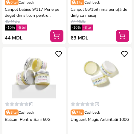
0 lei
Cashback
1 lei
Cashback
Canpol babies 9/117 Perie pe
Canpol 56/159 rima periuță de
deget din silicon pentru
dinți cu masaj
curatirea dintelor
49 MDL
77 MDL
-10%
-5 lei
-10%
-8 lei
44 MDL
69 MDL
(0)
(0)
8 lei
Cashback
7 lei
Cashback
Balsam Pentru Sani 50G
Unguent Magic Antiiritatii 100G