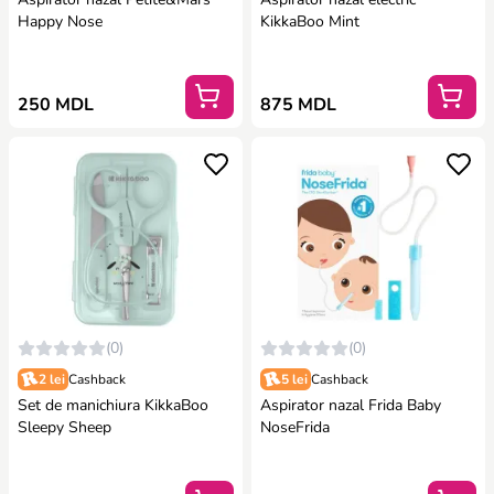
Happy Nose
KikkaBoo Mint
250 MDL
875 MDL
(0)
(0)
2 lei
Cashback
5 lei
Cashback
Set de manichiura KikkaBoo
Aspirator nazal Frida Baby
Sleepy Sheep
NoseFrida