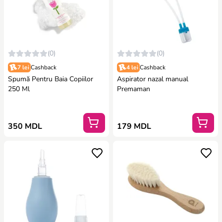
(0)
(0)
7 lei
Cashback
4 lei
Cashback
Spumă Pentru Baia Copiilor
Aspirator nazal manual
250 Ml
Premaman
350 MDL
179 MDL