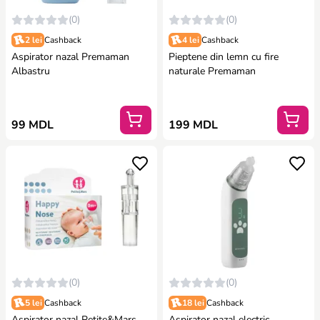
(0)
(0)
2 lei
Cashback
4 lei
Cashback
Aspirator nazal Premaman
Pieptene din lemn cu fire
Albastru
naturale Premaman
99 MDL
199 MDL
(0)
(0)
5 lei
Cashback
18 lei
Cashback
Aspirator nazal Petite&Mars
Aspirator nazal electric