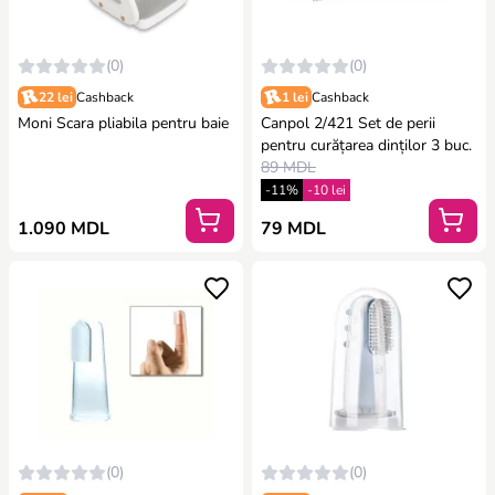
(0)
(0)
22 lei
Cashback
1 lei
Cashback
Moni Scara pliabila pentru baie
Canpol 2/421 Set de perii
pentru curățarea dinților 3 buc.
89 MDL
-11%
-10 lei
1.090 MDL
79 MDL
(0)
(0)