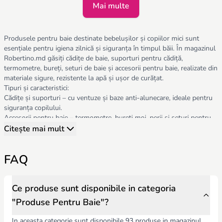
Mai multe
Produsele pentru baie destinate bebelușilor și copiilor mici sunt
esențiale pentru igiena zilnică și siguranța în timpul băii. În magazinul
Robertino.md găsiți cădițe de baie, suporturi pentru cădiță,
termometre, bureți, seturi de baie și accesorii pentru baie, realizate din
materiale sigure, rezistente la apă și ușor de curățat.
Tipuri și caracteristici:
Cădițe și suporturi – cu ventuze și baze anti-alunecare, ideale pentru
siguranța copilului.
Accesorii pentru baie – termometre, bureți moi, perii și seturi pentru
igienă completă.
Citește mai mult
Suporturi și organizatoare – pentru prosoape, jucării și produse de
igienă, mențin ordinea în baie.
FAQ
Atunci când alegeți produse pentru baie, trebuie să țineți cont de:
Siguranță – materiale non-toxice, fără BPA, margini rotunjite, ventuze
sigure pentru cădiță.
Confort – design ergonomic, ușor de folosit și manevrat de părinți și
Ce produse sunt disponibile in categoria
copii.
"Produse Pentru Baie"?
Funcționalitate – ușor de curățat, rezistent la apă, durabil și
compatibil cu diverse dimensiuni de cădițe.
In aceasta categorie sunt disponibile 93 produse in magazinul