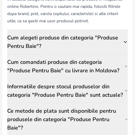
Estetică – culori și forme atractive, care fac băița mai plăcută pentru
online Robertino. Pentru o cautare mai rapida, folositi filtrele
copil.
dupa brand, pret, varsta copilului, caracteristici si alte criterii
Produsele pentru baie de la Robertino.md sunt alese cu atenție
pentru calitate, siguranță și durabilitate, oferind părinților liniștea
utile, ca sa gasiti mai usor produsul potrivit.
necesară și copiilor o experiență plăcută și sigură la fiecare baie.
Cum alegeti produse din categoria "Produse
Pentru Baie"?
Cum comandati produse din categoria
"Produse Pentru Baie" cu livrare in Moldova?
Informatiile despre stocul produselor din
categoria "Produse Pentru Baie" sunt actuale?
Ce metode de plata sunt disponibile pentru
produsele din categoria "Produse Pentru
Baie"?