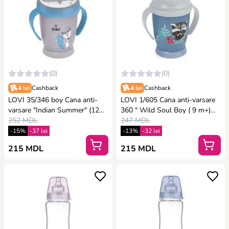
(0)
(0)
4 lei
Cashback
4 lei
Cashback
LOVI 35/346 boy Cana anti-
LOVI 1/605 Cana anti-varsare
varsare "Indian Summer" (12
360 ° Wild Soul Boy ( 9 m+)
m+) 250 ml.
252 MDL
250 ml.
247 MDL
-15%
-37 lei
-13%
-32 lei
215 MDL
215 MDL