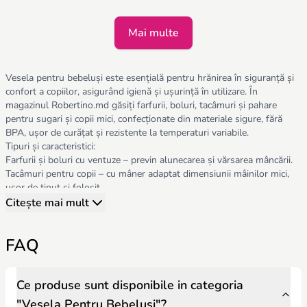
Mai multe
Vesela pentru bebeluși este esențială pentru hrănirea în siguranță și
confort a copiilor, asigurând igienă și ușurință în utilizare. În
magazinul Robertino.md găsiți farfurii, boluri, tacâmuri și pahare
pentru sugari și copii mici, confecționate din materiale sigure, fără
BPA, ușor de curățat și rezistente la temperaturi variabile.
Tipuri și caracteristici:
Farfurii și boluri cu ventuze – previn alunecarea și vărsarea mâncării.
Tacâmuri pentru copii – cu mâner adaptat dimensiunii mâinilor mici,
ușor de ținut și folosit.
Pahare și canuțe – cu capac, pai sau cu trepte anti-scurgere, pentru
Citește mai mult
dezvoltarea independenței copilului.
Atunci când alegeți vesela pentru copil, trebuie să țineți cont de:
FAQ
Siguranță – materiale non-toxice, fără BPA, colțuri rotunjite și fără
componente mici detașabile.
Confort și ergonomie – forme adaptate mâinilor mici, greutate redusă,
ușor de folosit.
Ce produse sunt disponibile in categoria
Funcționalitate – compatibilă cu mașina de spălat vase, rezistentă la
"Vesela Pentru Bebelusi"?