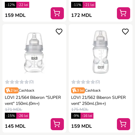
-12%
-22 lei
-11%
-21 lei
159 MDL
172 MDL
(0)
(0)
2 lei
Cashback
3 lei
Cashback
LOVI 21/564 Biberon "SUPER
LOVI 21/562 Biberon SUPER
vent" 150ml.(0m+)
vent" 250ml.(3m+)
171 MDL
175 MDL
-15%
-26 lei
-9%
-16 lei
145 MDL
159 MDL