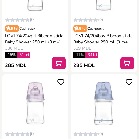
(0)
(0)
5 lei
Cashback
5 lei
Cashback
LOVI 74/204girl Biberon sticla
LOVI 74/204boy Biberon sticla
Baby Shower 250 ml. (3 m+)
Baby Shower 250 ml. (3 m+)
336 MDL
319 MDL
-15%
-51 lei
-11%
-34 lei
285 MDL
285 MDL
(0)
(0)