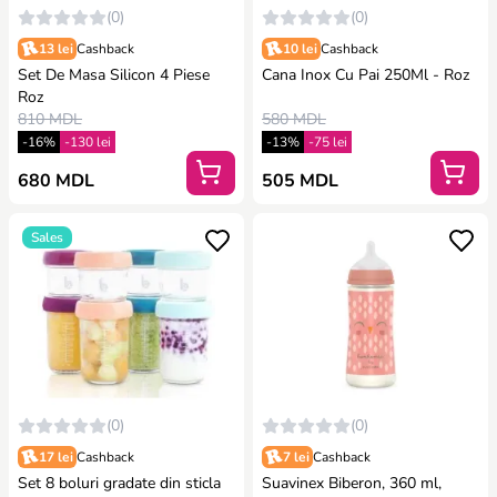
(0)
(0)
13 lei
Cashback
10 lei
Cashback
Set De Masa Silicon 4 Piese
Cana Inox Cu Pai 250Ml - Roz
Roz
810 MDL
580 MDL
-16%
-130 lei
-13%
-75 lei
680 MDL
505 MDL
Sales
(0)
(0)
17 lei
Cashback
7 lei
Cashback
Set 8 boluri gradate din sticla
Suavinex Biberon, 360 ml,