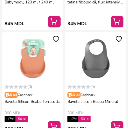
Babymoov, 120 ml / 240 ml
tetină fiziologică, flux intensiv,
„Bonhomia”/roz
(8426420079891)
845 MDL
345 MDL
(0)
(0)
5 lei
Cashback
5 lei
Cashback
Baveta Silicon Beaba Terracotta
Baveta silicon Beaba Mineral
300 MDL
300 MDL
-17%
-50 lei
-17%
-50 lei