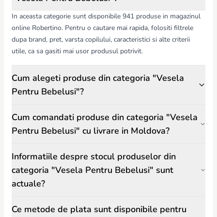
temperaturi ridicate, ușor de depozitat.
Design – culori și imprimeuri atractive, stimularea interesului copilului
In aceasta categorie sunt disponibile 941 produse in magazinul
pentru hrănire.
online Robertino. Pentru o cautare mai rapida, folositi filtrele
Vesela pentru bebeluși de la Robertino.md este aleasă cu atenție
dupa brand, pret, varsta copilului, caracteristici si alte criterii
pentru siguranță, calitate și durabilitate, asigurând părinților liniștea
necesară și copilului o experiență plăcută, igienică și sigură la fiecare
utile, ca sa gasiti mai usor produsul potrivit.
masă.
Cum alegeti produse din categoria "Vesela
Pentru Bebelusi"?
Cum comandati produse din categoria "Vesela
Pentru Bebelusi" cu livrare in Moldova?
Informatiile despre stocul produselor din
categoria "Vesela Pentru Bebelusi" sunt
actuale?
Ce metode de plata sunt disponibile pentru