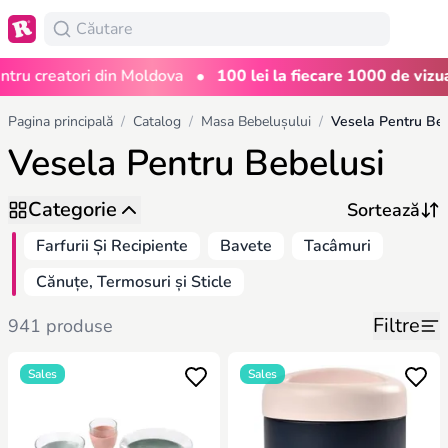
•
 creatori din Moldova
100 lei la fiecare 1000 de vizualiză
Pagina principală
/
Catalog
/
Masa Bebelușului
/
Vesela Pentru Beb
Vesela Pentru Bebelusi
Categorie
Farfurii Și Recipiente
Bavete
Tacâmuri
Cănuțe, Termosuri și Sticle
Filtre
941 produse
Sales
Sales