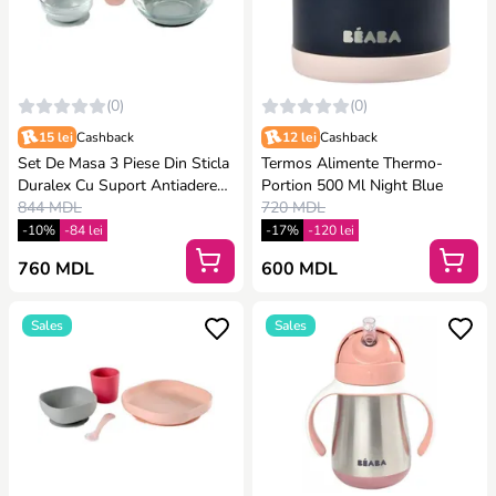
(0)
(0)
15 lei
Cashback
12 lei
Cashback
Set De Masa 3 Piese Din Sticla
Termos Alimente Thermo-
Duralex Cu Suport Antiaderent
Portion 500 Ml Night Blue
- Eucalyptus
844 MDL
720 MDL
-10%
-84 lei
-17%
-120 lei
760 MDL
600 MDL
Sales
Sales