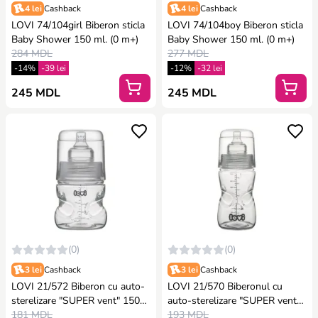
4 lei
Cashback
4 lei
Cashback
LOVI 74/104girl Biberon sticla
LOVI 74/104boy Biberon sticla
Baby Shower 150 ml. (0 m+)
Baby Shower 150 ml. (0 m+)
284 MDL
277 MDL
-14%
-39 lei
-12%
-32 lei
245 MDL
245 MDL
(0)
(0)
3 lei
Cashback
3 lei
Cashback
LOVI 21/572 Biberon cu auto-
LOVI 21/570 Biberonul cu
sterelizare "SUPER vent" 150
auto-sterelizare "SUPER vent"
ml.(0m+)
181 MDL
250ml.(3m+)
193 MDL