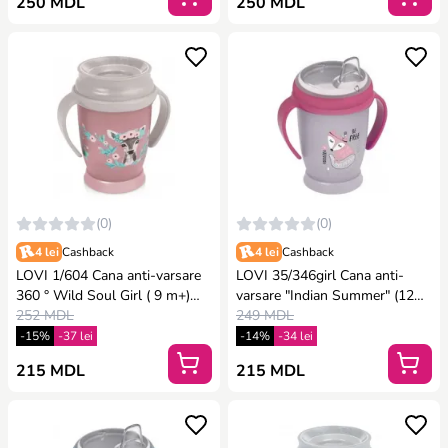
250 MDL
250 MDL
(0)
(0)
4 lei
Cashback
4 lei
Cashback
LOVI 1/604 Cana anti-varsare
LOVI 35/346girl Cana anti-
360 ° Wild Soul Girl ( 9 m+)
varsare "Indian Summer" (12
250 ml.
252 MDL
m+) 250 ml.
249 MDL
-15%
-37 lei
-14%
-34 lei
215 MDL
215 MDL