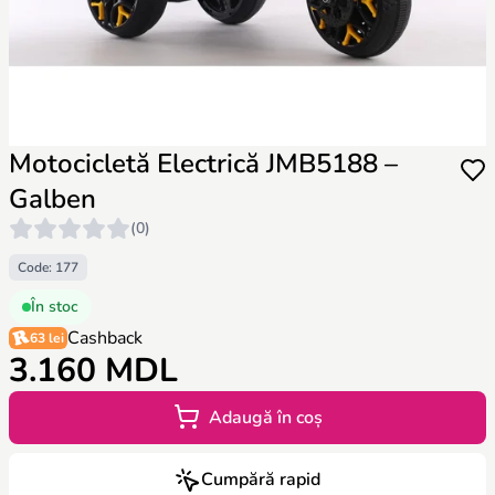
Motocicletă Electrică JMB5188 –
Galben
(0)
Code: 177
În stoc
Cashback
63 lei
3.160 MDL
Adaugă în coș
Cumpără rapid