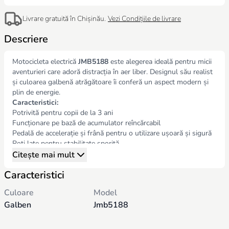
Livrare gratuită în Chișinău.
Vezi Condițiile de livrare
Descriere
Motocicleta electrică
JMB5188
este alegerea ideală pentru micii
aventurieri care adoră distracția în aer liber. Designul său realist
și culoarea galbenă atrăgătoare îi conferă un aspect modern și
plin de energie.
Caracteristici:
Potrivită pentru copii de la 3 ani
Funcționare pe bază de acumulator reîncărcabil
Pedală de accelerație și frână pentru o utilizare ușoară și sigură
Roti late pentru stabilitate sporită
Echipată cu faruri LED și sunete realiste pentru o experiență
Citește mai mult
autentică
Caracteristici
Viteză adaptată vârstei copilului pentru siguranță maximă
Greutate suportată: aprox. 25–30 kg
Culoare
Model
Este un produs care combină
distracția, siguranța și
Galben
Jmb5188
dezvoltarea abilităților motorii
, transformând fiecare plimbare
într-o aventură.