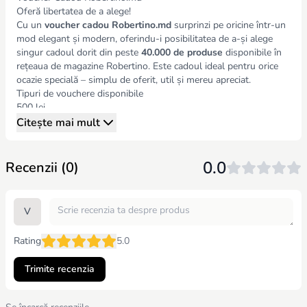
Oferă libertatea de a alege!
Cu un
voucher cadou
Robertino.md
surprinzi pe oricine într-un
mod elegant și modern, oferindu-i posibilitatea de a-și alege
singur cadoul dorit din peste
40.000 de produse
disponibile în
rețeaua de magazine Robertino. Este cadoul ideal pentru orice
ocazie specială – simplu de oferit, util și mereu apreciat.
Tipuri de vouchere disponibile
500 lei
1000 lei
Citește mai mult
2000 lei
4000 lei
Cum se utilizează?
0.0
Recenzii (0)
Voucherul are o
dată de valabilitate
inscripționată pe el.
Poate fi folosit ca mijloc de plată în orice magazin Robertino din
rețea (Chișinău și Regiune).
V
Nu este valabil pentru achizițiile online.
Reguli importante
Rating
5.0
Voucherul reprezintă un bon valoric și nu se aplică reducerile
suplimentare la utilizarea lui.
Trimite recenzia
Nu poate fi returnat sau schimbat pe bani.
În caz de pierdere, deteriorare sau expirare, nu se restituie și nu
se înlocuiește.