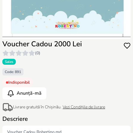
Voucher Cadou 2000 Lei
(0)
Sales
Code: 891
Indisponibil
Anunță-mă
Livrare gratuită în Chișinău.
Vezi Condițiile de livrare
Descriere
Voucher Cadou
Robertino.md