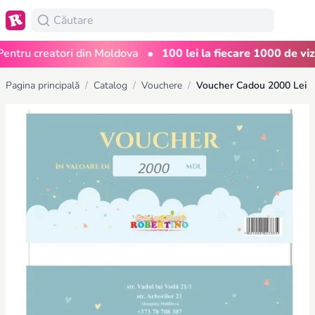
•
tru creatori din Moldova
100 lei la fiecare 1000 de vizual
Pagina principală
/
Catalog
/
Vouchere
/
Voucher Cadou 2000 Lei