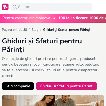
•
Pentru creatori din Moldova
100 lei la fiecare 1000 de viz
Pagina principală
/
Blog
/
Ghiduri și Sfaturi pentru Părinți
Ghiduri și Sfaturi pentru
Părinți
O colecție de ghiduri practice pentru alegerea produselor
pentru bebeluși și copii: cărucioare, scaune auto, pătuțuri,
saltele, accesorii și checklist-uri utile pentru cumpărături
corecte.
Știri companie
Ghiduri și Sfaturi pentru Părinți