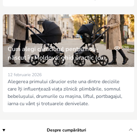
Cum alegi căruciorul pentru nou-
528
născut în Moldova: ghid practic (cu
exemple de pe Robertino)
12 februarie 2026
Alegerea primului cărucior este una dintre deciziile
care îți influențează viața zilnică: plimbările, somnul
bebelușului, drumurile cu mașina, liftul, portbagajul,
iarna cu vânt și trotuarele denivelate.
Despre cumpărături