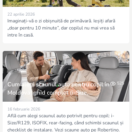
22 aprilie 2026
Imaginați-vă o zi obișnuită de primăvară. Ieșiți afară
„doar pentru 10 minute”, dar copilul nu mai vrea să
intre în casă.
Cum alegi scaunul auto pentru copil în
525
Moldova: ghid complet (i-Size,
ISOFIX)
16 februarie 2026
Află cum alegi scaunul auto potrivit pentru copil: i-
Size/R129, ISOFIX, rear-facing, când schimbi scaunul și
checklist de instalare. Vezi scaune auto pe Robertino.