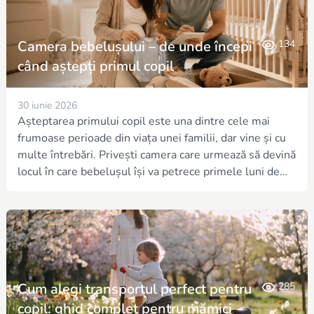
Camera bebelușului – de unde începi
134
când aștepți primul copil
30 iunie 2026
Așteptarea primului copil este una dintre cele mai
frumoase perioade din viața unei familii, dar vine și cu
multe întrebări. Privești camera care urmează să devină
locul în care bebelușul își va petrece primele luni de
viață și te întrebi cu ce ar trebui să începi.
Cum alegi transportul perfect pentru
285
copil: ghid complet pentru mămici