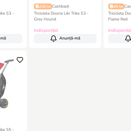
Cashback
Cas
116 lei
96 lei
rike S3 -
Tricicleta Doona Liki Trike S3 -
Tricicleta Do
Grey Hound
Flame Red
Indisponibil
Indisponibi
-mă
Anunță-mă
rike S5 -