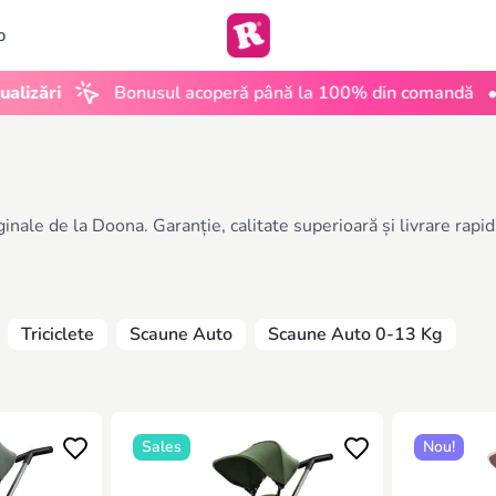
b
•
ri
Bonusul acoperă până la 100% din comandă
UGC
nale de la Doona. Garanție, calitate superioară și livrare rapid
Triciclete
Scaune Auto
Scaune Auto 0-13 Kg
Sales
Nou!