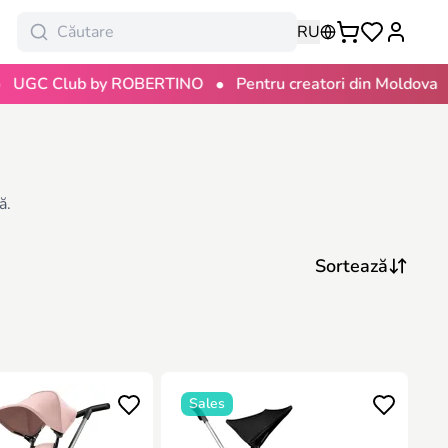
RU
•
•
 Club by ROBERTINO
Pentru creatori din Moldova
10
ă.
Sales