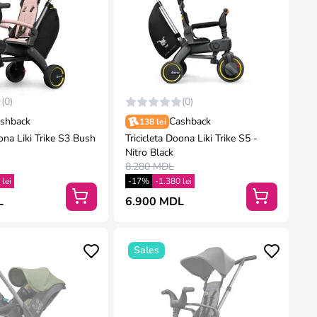
(0)
(0)
shback
Cashback
138 lei
oona Liki Trike S3 Bush
Tricicleta Doona Liki Trike S5 -
Nitro Black
8.280 MDL
 lei
-17%
-1.380 lei
L
6.900 MDL
Sales