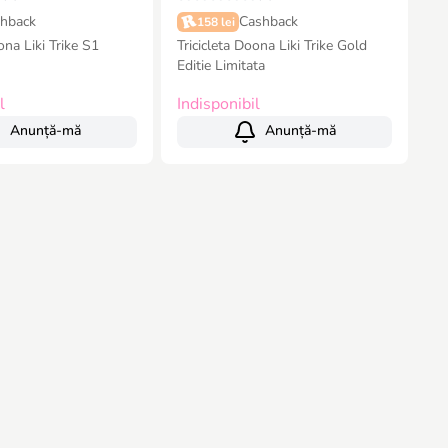
hback
Cashback
158 lei
ona Liki Trike S1
Tricicleta Doona Liki Trike Gold
Editie Limitata
l
Indisponibil
Anunță-mă
Anunță-mă