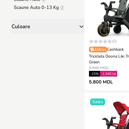
Scaune Auto 0-13 Kg
2
Culoare
(0)
Cashback
116 lei
Tricicleta Doona Liki T
Green
6.840 MDL
-15%
-1.040 lei
5.800 MDL
Sales