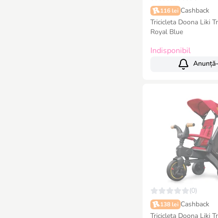
Cashback
116 lei
Tricicleta Doona Liki T
Royal Blue
Indisponibil
Anunță
(0)
Cashback
138 lei
Tricicleta Doona Liki T