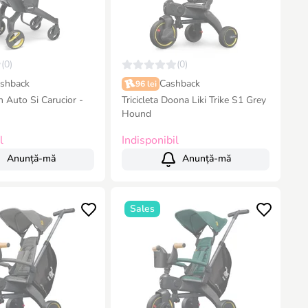
(0)
(0)
shback
Cashback
96 lei
 Auto Si Carucior -
Tricicleta Doona Liki Trike S1 Grey
Hound
l
Indisponibil
Anunță-mă
Anunță-mă
Sales