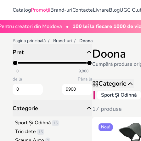
Catalog
Promoții
Brand-uri
Contacte
Livrare
Blog
UGC Clu
•
 creatori din Moldova
100 lei la fiecare 1000 de vizualiză
Pagina principală
/
Brand-uri
/
Doona
Doona
Preț
Cumpără produse origi
0
9,900
de la
Până la
Categorie
Sport Și Odihnă
Categorie
17 produse
Sport Și Odihnă
15
Nou!
Triciclete
15
Scaune Auto
2