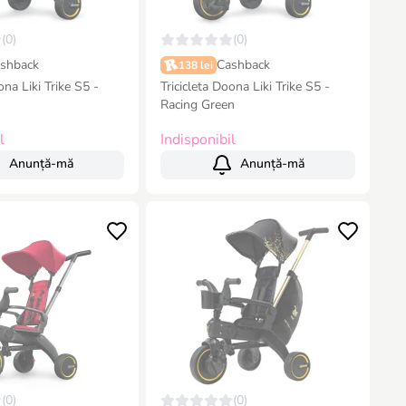
(0)
(0)
shback
Cashback
138 lei
ona Liki Trike S5 -
Tricicleta Doona Liki Trike S5 -
Racing Green
l
Indisponibil
Anunță-mă
Anunță-mă
(0)
(0)