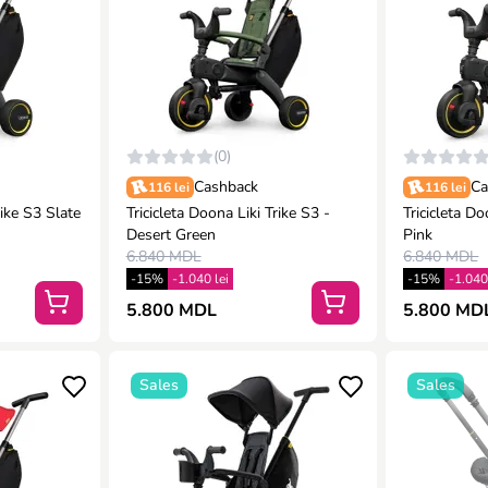
(0)
Cashback
Ca
116 lei
116 lei
rike S3 Slate
Tricicleta Doona Liki Trike S3 -
Tricicleta D
Desert Green
Pink
6.840 MDL
6.840 MDL
-15%
-1.040 lei
-15%
-1.040
5.800 MDL
5.800 MD
Sales
Sales