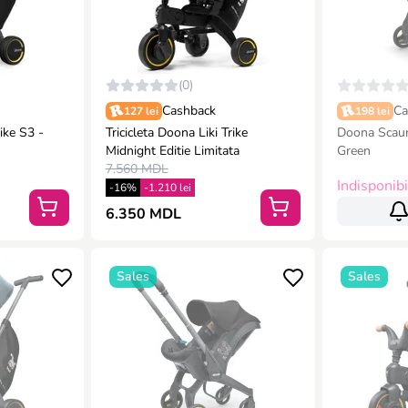
(0)
Cashback
Ca
127 lei
198 lei
rike S3 -
Tricicleta Doona Liki Trike
Doona Scaun
Midnight Editie Limitata
Green
7.560 MDL
Indisponibi
-16%
-1.210 lei
6.350 MDL
Sales
Sales