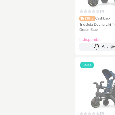
(0)
Cashback
138 lei
Tricicleta Doona Liki T
Ocean Blue
Indisponibil
Anunță
Sales
(0)