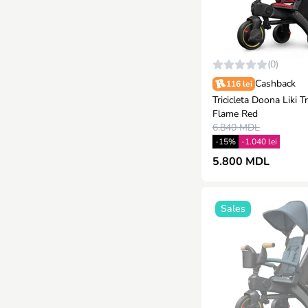
(0)
Cashback
116 lei
Tricicleta Doona Liki T
Flame Red
6.840 MDL
-15%
-1.040 lei
5.800 MDL
Sales