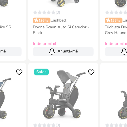
(0)
Cashback
Ca
198 lei
138 lei
rike S5
Doona Scaun Auto Si Carucior -
Tricicleta Do
Black
Grey Hound
Indisponibil
Indisponibi
-mă
Anunță-mă
Sales
(0)