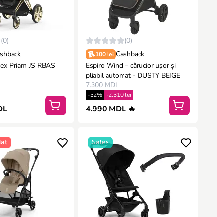
(0)
(0)
shback
Cashback
100 lei
bex Priam JS RBAS
Espiro Wind – cărucior ușor și
k
pliabil automat - DUSTY BEIGE
7.300 MDL
-32%
-2.310 lei
DL
4.990 MDL 🔥
at
Sales