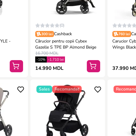
(0)
Cashback
Ca
300 lei
760 lei
TYLE -
Сărucior pentru copii Cybex
Carucior Cy
Gazelle S TPE BP Almond Beige
Wings Blac
16.700 MDL
-10%
-1.710 lei
14.990 MDL
37.990 M
Sales
Recomandat
Recomand