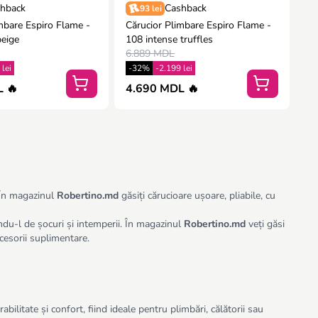
hback
Cashback
93 lei
mbare Espiro Flame -
Cărucior Plimbare Espiro Flame -
beige
108 intense truffles
6.889 MDL
 lei
-32%
-2.199 lei
 🔥
4.690 MDL 🔥
. În magazinul
Robertino.md
găsiți cărucioare ușoare, pliabile, cu
ndu-l de șocuri și intemperii. În magazinul
Robertino.md
veți găsi
cesorii suplimentare.
abilitate și confort, fiind ideale pentru plimbări, călătorii sau