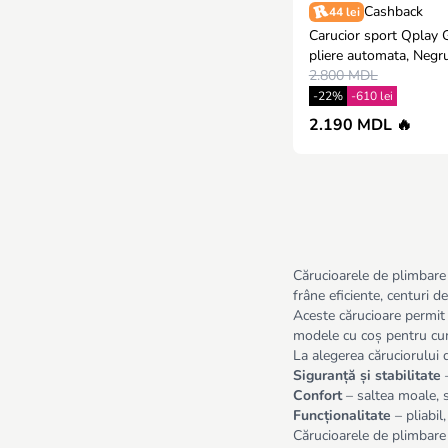
Cashback
44 lei
Carucior sport Qplay
pliere automata, Negr
2.800 MDL
-22%
-610 lei
2.190 MDL 🔥
Cărucioarele de plimbare 
frâne eficiente, centuri d
Aceste cărucioare permit 
modele cu coș pentru cump
La alegerea căruciorului d
Siguranță și stabilitate
–
Confort
– saltea moale, sp
Funcționalitate
– pliabil
Cărucioarele de plimbar