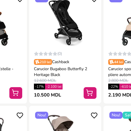
(0)
Cashback
Cas
210 lei
44 lei
stelle -
Carucior Bugaboo Butterfly 2
Carucior sp
Heritage Black
pliere autom
12.600 MDL
2.800 MDL
-17%
-2.100 lei
-22%
-610 l
10.500 MDL
2.190 MDL
Nou!
Nou!
Sa