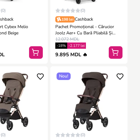
(0)
(0)
shback
Cashback
198 lei
rt Cybex Melio
Pachet Promoțional - Cărucior
ond Beige
Joolz Aer+ Cu Bară Pliabilă Și
Suport De Pahar Incluse, Space
12.072 MDL
Black
-18%
-2.177 lei
DL
9.895 MDL 🔥
Nou!
(0)
(0)