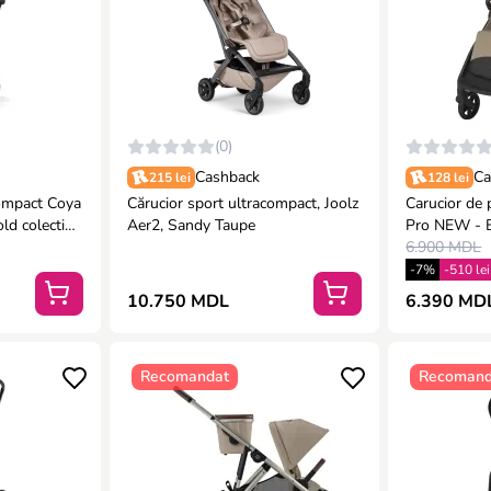
(0)
Cashback
Ca
215 lei
128 lei
compact Coya
Cărucior sport ultracompact, Joolz
Carucior de
d colectia
Aer2, Sandy Taupe
P
6.900 MDL
-7%
-510 lei
10.750 MDL
6.390 MD
Recomandat
Recomand