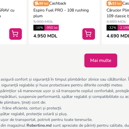
Cashback
Cas
99 lei
93 lei
 GRAV cu
Espiro Fuel PRO - 108 rushing
Cărucior Pli
u
plum
109 classic 
5.900 MDL
6.889 MDL
-16%
-950 lei
-32%
-2.199
4.950 MDL
4.690 MDL
Mai multe
asigură confort și siguranță în timpul plimbărilor zilnice sau călătoriilor
e siguranță reglabile și huse protectoare pentru diferite condiții meteo.
părinților să manevreze ușor și să transporte copilul confortabil, protejâ
ărături, suspensie performantă, spătar reglabil și compatibilitate cu ac
e plimbare, țineți cont de:
 frâne eficiente, centuri și protecții.
ătar reglabil, protecție solară și pluș.
, ușor de transportat, potrivit pentru toate terenurile.
e din magazinul
Robertino.md
sunt apreciate de părinți pentru calitate, dur