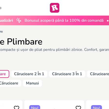
b
•
i
Bonusul acoperă până la 100% din comandă
UGC 
re
re Plimbare
mpacte și ușor de pliat pentru plimbări zilnice. Confort, garanț
bare
Cărucioare 2 În 1
Cărucioare 3 În 1
Cărucioar
Cărucioare
Manusi
Nou!
Nou!