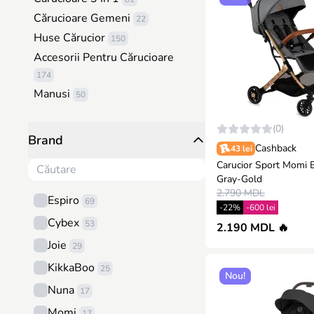
Cărucioare Gemeni
22
Huse Cărucior
150
Accesorii Pentru Cărucioare
174
Manusi
50
(0)
Brand
Cashback
43 lei
Carucior Sport Momi E
Gray-Gold
2.790 MDL
Espiro
69
-22%
-600 lei
Cybex
53
2.190 MDL 🔥
Joie
29
KikkaBoo
25
Nou!
Nuna
17
Momi
17