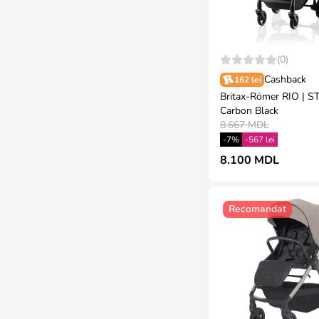
(0)
Cashback
162 lei
Britax-Römer RIO | S
Carbon Black
8.667 MDL
-7%
-567 lei
8.100 MDL
Recomandat