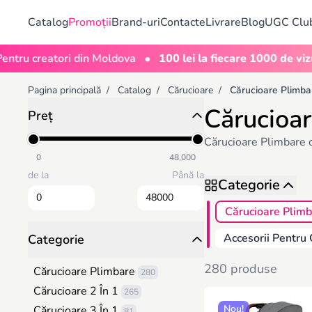
Catalog
Promoții
Brand-uri
Contacte
Livrare
Blog
UGC Clu
•
creatori din Moldova
100 lei la fiecare 1000 de vizualizăr
Pagina principală
/
Catalog
/
Cărucioare
/
Cărucioare Plimba
Cărucioa
Preț
Cărucioare Plimbare co
0
48,000
de la
Până la
Categorie
Cărucioare Plim
Accesorii Pentru 
Categorie
280 produse
Cărucioare Plimbare
280
Cărucioare 2 În 1
265
Nou!
Cărucioare 3 În 1
81