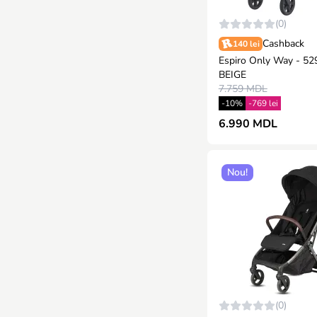
(0)
Cashback
140 lei
Espiro Only Way - 
BEIGE
7.759 MDL
-10%
-769 lei
6.990 MDL
Nou!
(0)