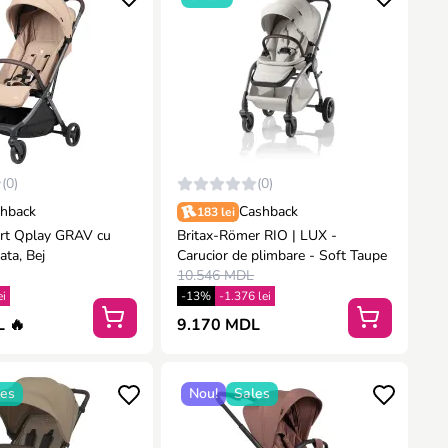
(0)
(0)
hback
Cashback
183 lei
ort Qplay GRAV cu
Britax-Römer RIO | LUX -
ata, Bej
Carucior de plimbare - Soft Taupe
10.546 MDL
ei
-13%
-1.376 lei
 🔥
9.170 MDL
les
Nou!
Sales