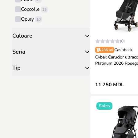
Coccolle
15
Qplay
10
Mutsy
9
Culoare
Joolz
8
(0)
Graco
7
Cashback
235 lei
Seria
Cybex Carucior ultra
Bugaboo
6
Platinum 2026 Rosegol
Tip
MONI
6
Sepia black
Britax
4
11.750 MDL
Ibebe
2
VENICCI
2
Sales
Petite&Mars
1