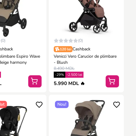
(0)
(0)
shback
Cashback
120 lei
 plimbare Espiro Wave
Venicci Vero Carucior de plimbare
ro NEW - Beige harmony
- Blush
8.490 MDL
-29%
-2.500 lei
L
5.990 MDL 🔥
at
Nou!