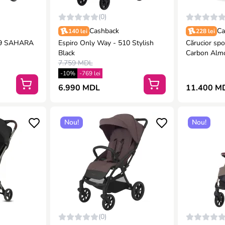
(0)
Cashback
Ca
140 lei
228 lei
529 SAHARA
Espiro Only Way - 510 Stylish
Cărucior spo
Black
Carbon Alm
7.759 MDL
-10%
-769 lei
6.990 MDL
11.400 M
Nou!
Nou!
(0)