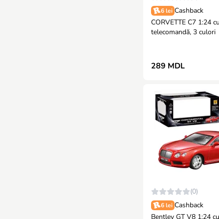
Cashback
6 lei
CORVETTE C7 1:24 c
telecomandă, 3 culori
289 MDL
(0)
Cashback
6 lei
Bentley GT V8 1:24 cu