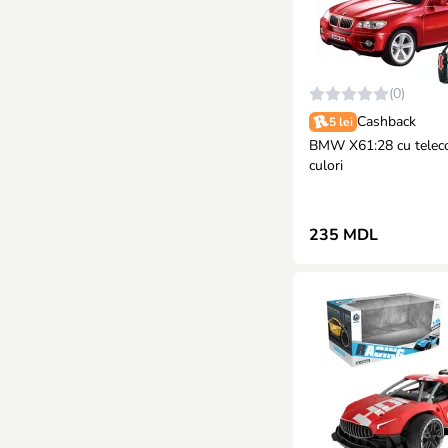
(0)
Cashback
5 lei
BMW X61:28 cu telec
culori
235 MDL