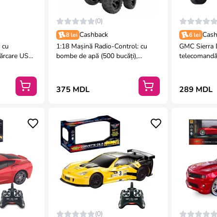
(0)
Cashback
Cash
8 lei
6 lei
 cu
1:18 Mașină Radio-Control: cu
GMC Sierra De
cărcare USB
bombe de apă (500 bucăți),
telecomandă,
acumulator și încărcare USB, 2
culori
375 MDL
289 MDL
(0)