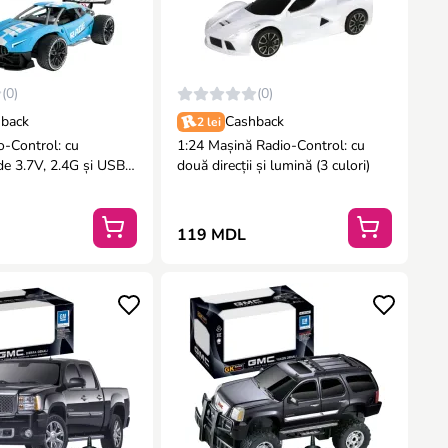
(0)
(0)
back
Cashback
2 lei
o-Control: cu
1:24 Mașină Radio-Control: cu
de 3.7V, 2.4G și USB
două direcții și lumină (3 culori)
119 MDL