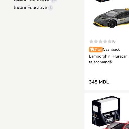
Jucarii Educative
5
(0)
Cashback
7 lei
Lamborghini Huracan 
telecomandă
345 MDL