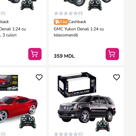
(0)
(0)
back
Cashback
7 lei
nali 1:24 cu
GMC Yukon Denali 1:24 cu
 3 culori
telecomandă
359 MDL
(0)
(0)