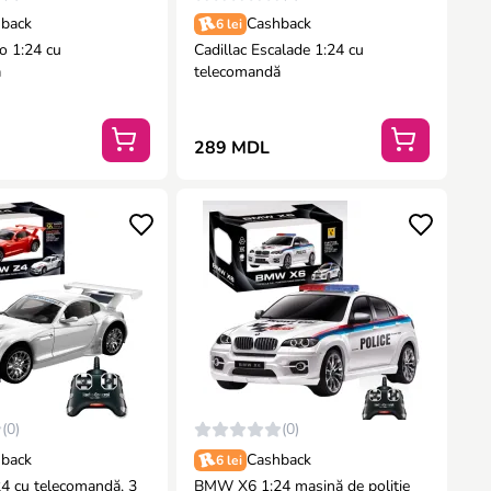
back
Cashback
6 lei
 1:24 cu
Cadillac Escalade 1:24 cu
ă
telecomandă
289 MDL
(0)
(0)
back
Cashback
6 lei
 cu telecomandă, 3
BMW X6 1:24 mașină de poliție