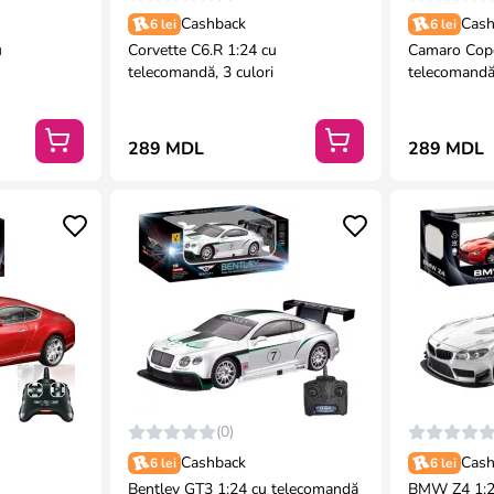
Cashback
Cash
6 lei
6 lei
u
Corvette C6.R 1:24 cu
Camaro Copo
telecomandă, 3 culori
telecomand
289 MDL
289 MDL
(0)
Cashback
Cash
6 lei
6 lei
Bentley GT3 1:24 cu telecomandă
BMW Z4 1:24