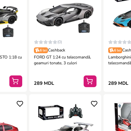
(0)
Cashback
Cash
6 lei
6 lei
STO 1:18 cu
FORD GT 1:24 cu telecomandă,
Lamborghini
geamuri tonate, 3 culori
telecomandă,
289 MDL
289 MDL