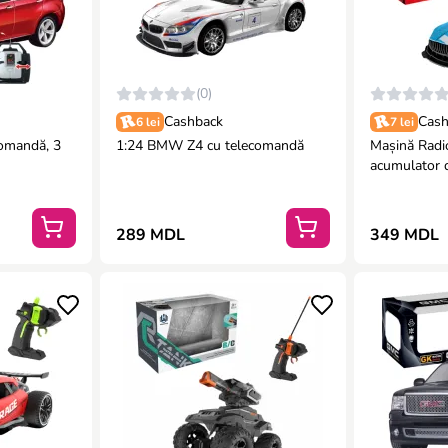
(0)
Cashback
Cash
6 lei
7 lei
omandă, 3
1:24 BMW Z4 cu telecomandă
Mașină Radi
acumulator 
(3 culori)
289 MDL
349 MDL