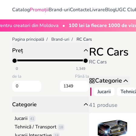
Catalog
Promoții
Brand-uri
Contacte
Livrare
Blog
UGC Clu
•
creatori din Moldova
100 lei la fiecare 1000 de vizualizăr
Pagina principală
/
Brand-uri
/
RC Cars
RC Cars
Preț
RC Cars
0
1,349
de la
Până la
Categorie
Jucarii
Tehnic
Categorie
41 produse
Jucarii
41
Tehnică / Transport
18
Jucarii Interactive
18