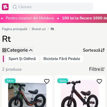
•
•
Pentru creatori din Moldova
100 lei la fiecare 1000 de 
Pagina principală
/
Brand-uri
/
Rt
Rt
Categorie
Sport Și Odihnă
Biciclete Fără Pedale
Filtre
2 produse
Sales
Sales