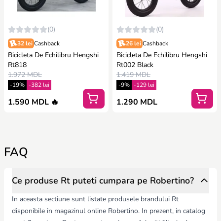
(0)
(0)
32 lei
Cashback
26 lei
Cashback
Bicicleta De Echilibru Hengshi
Bicicleta De Echilibru Hengshi
Rt818
Rt002 Black
1.972 MDL
1.419 MDL
-19%
-382 lei
-9%
-129 lei
1.590 MDL 🔥
1.290 MDL
FAQ
Ce produse Rt puteti cumpara pe Robertino?
In aceasta sectiune sunt listate produsele brandului Rt
disponibile in magazinul online Robertino. In prezent, in catalog