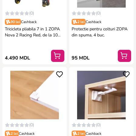
(0)
(0)
90 lei
Cashback
2 lei
Cashback
Tricicleta pliabila 7 in 1 ZOPA
Protectie pentru colturi ZOPA
Nova 2 Racing Red, de la 10
din spuma, 4 buc.
luni - 5 ani
4.490 MDL
95 MDL
(0)
(0)
2 lei
Cashback
2 lei
Cashback