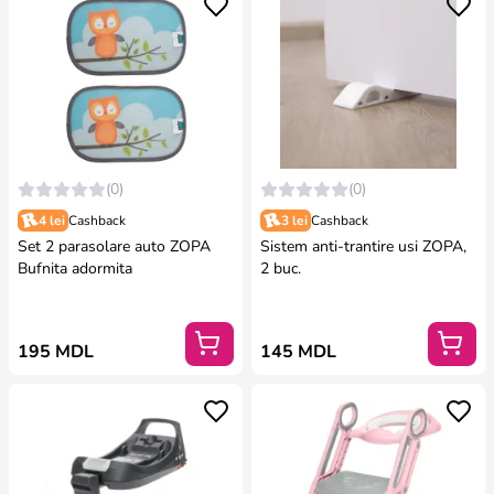
(0)
(0)
4 lei
Cashback
3 lei
Cashback
Set 2 parasolare auto ZOPA
Sistem anti-trantire usi ZOPA,
Bufnita adormita
2 buc.
195 MDL
145 MDL