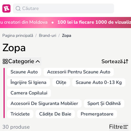
•
eatori din Moldova
100 lei la fiecare 1000 de vizualizări
Pagina principală
/
Brand-uri
/
Zopa
Zopa
Categorie
Scaune Auto
Accesorii Pentru Scaune Auto
Îngrijire Si Igiena
Olițe
Scaune Auto 0-13 Kg
Camera Copilului
Accesorii De Siguranta Mobilier
Sport Și Odihnă
Triciclete
Cădițe De Baie
Premergatoare
Filtre
30 produse