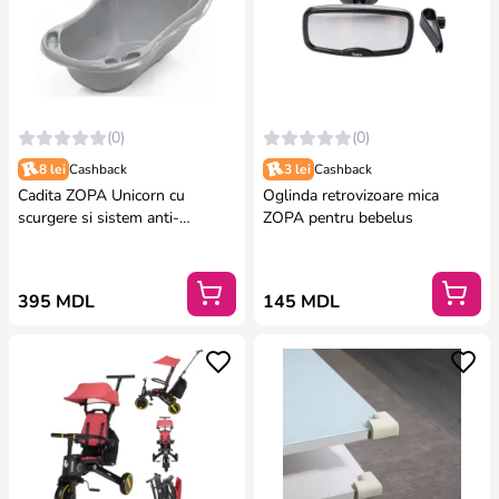
(0)
(0)
8 lei
Cashback
3 lei
Cashback
Cadita ZOPA Unicorn cu
Oglinda retrovizoare mica
scurgere si sistem anti-
ZOPA pentru bebelus
alunecare, 84 cm
395 MDL
145 MDL