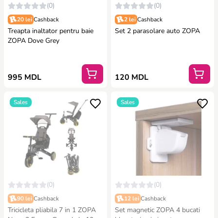
(0)
(0)
20 lei
Cashback
2 lei
Cashback
Treapta inaltator pentru baie
Set 2 parasolare auto ZOPA
ZOPA Dove Grey
995 MDL
120 MDL
Sales
Sales
(0)
(0)
90 lei
Cashback
12 lei
Cashback
Tricicleta pliabila 7 in 1 ZOPA
Set magnetic ZOPA 4 bucati