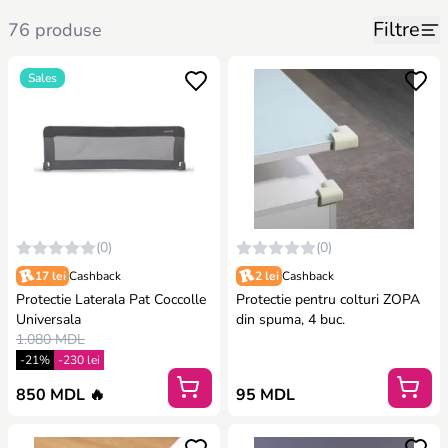
Filtre
76 produse
Sales
(0)
(0)
17 lei
Cashback
2 lei
Cashback
Protectie Laterala Pat Coccolle
Protectie pentru colturi ZOPA
Universala
din spuma, 4 buc.
1.080 MDL
-21%
-230 lei
850 MDL 🔥
95 MDL