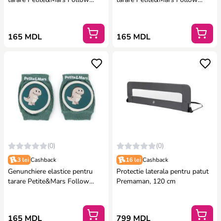
Intense Ochre
Dusty Rose
165 MDL
165 MDL
(0)
(0)
3 lei
Cashback
16 lei
Cashback
Genunchiere elastice pentru
Protectie laterala pentru patut
tarare Petite&Mars Follow
Premaman, 120 cm
Misty Green
165 MDL
799 MDL