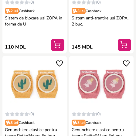
(0)
(0)
2 lei
Cashback
3 lei
Cashback
Sistem de blocare usi ZOPA in
Sistem anti-trantire usi ZOPA,
forma de U
2 buc.
110 MDL
145 MDL
(0)
(0)
3 lei
Cashback
3 lei
Cashback
Genunchiere elastice pentru
Genunchiere elastice pentru
tarare Petite&Mars Follow
tarare Petite&Mars Follow