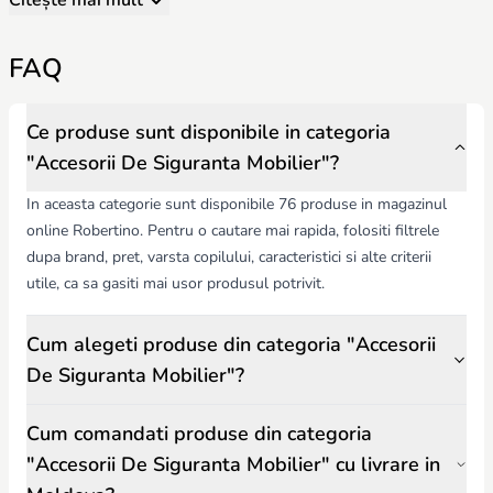
Citește mai mult
Protecție completă – prevenirea ciocnirilor, prinderii degete, accesului
la obiecte periculoase sau prize electrice.
FAQ
Durabilitate și întreținere – materiale de calitate, ușor de curățat și
reutilizabile.
Recomandări pentru părinți:
Evaluarea locurilor periculoase din casă și aplicarea accesoriilor
Ce produse sunt disponibile in categoria
corespunzătoare.
"Accesorii De Siguranta Mobilier"?
Verificarea regulată a fixării și stării protecțiilor.
Combinarea mai multor tipuri de accesorii pentru un nivel maxim de
In aceasta categorie sunt disponibile 76 produse in magazinul
siguranță.
online Robertino. Pentru o cautare mai rapida, folositi filtrele
Accesoriile de siguranță Robertino.md oferă părinților liniștea
dupa brand, pret, varsta copilului, caracteristici si alte criterii
necesară, prevenind accidentele și protejând copilul în orice încăpere a
casei.
utile, ca sa gasiti mai usor produsul potrivit.
Cum alegeti produse din categoria "Accesorii
De Siguranta Mobilier"?
Cum comandati produse din categoria
"Accesorii De Siguranta Mobilier" cu livrare in