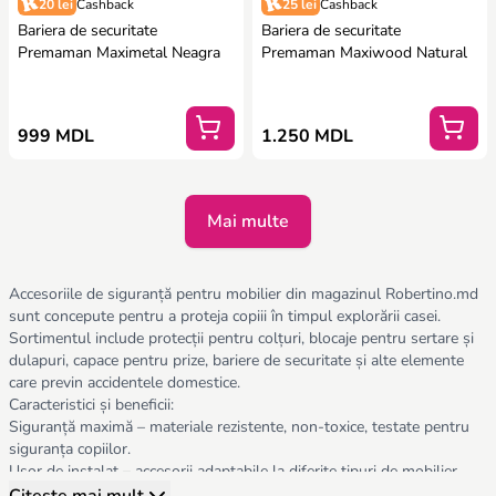
20 lei
Cashback
25 lei
Cashback
Bariera de securitate
Bariera de securitate
Premaman Maximetal Neagra
Premaman Maxiwood Natural
999 MDL
1.250 MDL
Mai multe
Accesoriile de siguranță pentru mobilier din magazinul Robertino.md
sunt concepute pentru a proteja copiii în timpul explorării casei.
Sortimentul include protecții pentru colțuri, blocaje pentru sertare și
dulapuri, capace pentru prize, bariere de securitate și alte elemente
care previn accidentele domestice.
Caracteristici și beneficii:
Siguranță maximă – materiale rezistente, non-toxice, testate pentru
siguranța copiilor.
Ușor de instalat – accesorii adaptabile la diferite tipuri de mobilier,
fără a necesita unelte complicate.