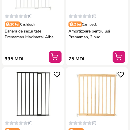
(0)
(0)
20 lei
Cashback
2 lei
Cashback
Bariera de securitate
Amortizoare pentru usi
Premaman Maximetal Alba
Premaman, 2 buc.
995 MDL
75 MDL
(0)
(0)