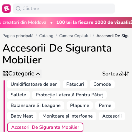
•
atori din Moldova
100 lei la fiecare 1000 de vizualizări
Pagina principală
/
Catalog
/
Camera Copilului
/
Accesorii De Siguranta
Mobilier
Categorie
Umidificatoare de aer
Pătucuri
Comode
Saltele
Protecție Laterală Pentru Pătuț
Balansoare Si Leagane
Plapume
Perne
Baby Nest
Monitoare și interfoane
Accesorii
Accesorii De Siguranta Mobilier