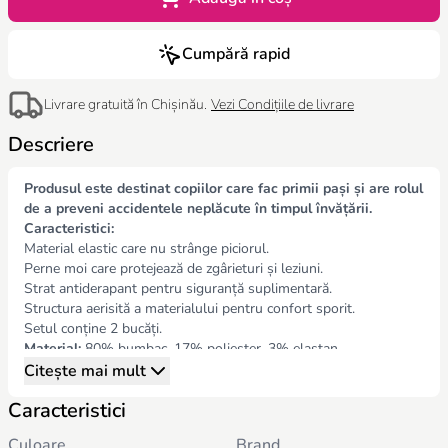
Cumpără rapid
Livrare gratuită în Chișinău.
Vezi Condițiile de livrare
Descriere
Produsul este destinat copiilor care fac primii pași și are rolul
de a preveni accidentele neplăcute în timpul învățării.
Caracteristici:
Material elastic care nu strânge piciorul.
Perne moi care protejează de zgârieturi și leziuni.
Strat antiderapant pentru siguranță suplimentară.
Structura aerisită a materialului pentru confort sporit.
Setul conține 2 bucăți.
Material:
80% bumbac, 17% poliester, 3% elastan
Dimensiuni:
13 × 10 cm
Citește mai mult
Varsta recomandata:
6+ luni
Caracteristici
Culoare
Brand