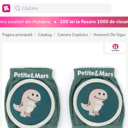
•
creatori din Moldova
100 lei la fiecare 1000 de vizualizăr
Pagina principală
/
Catalog
/
Camera Copilului
/
Accesorii De Sigura