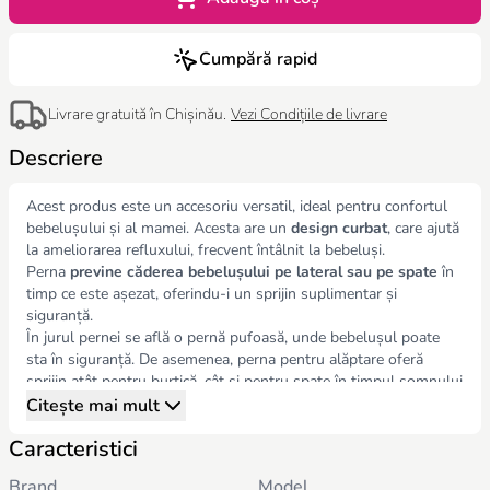
Cumpără rapid
Livrare gratuită în Chișinău.
Vezi Condițiile de livrare
Descriere
Acest produs este un accesoriu versatil, ideal pentru confortul
bebelușului și al mamei. Acesta are un
design curbat
, care ajută
la ameliorarea refluxului, frecvent întâlnit la bebeluși.
Perna
previne căderea bebelușului pe lateral sau pe spate
în
timp ce este așezat, oferindu-i un sprijin suplimentar și
siguranță.
În jurul pernei se află o pernă pufoasă, unde bebelușul poate
sta în siguranță. De asemenea, perna pentru alăptare oferă
sprijin atât pentru burtică, cât și pentru spate în timpul somnului
din timpul sarcinii, ajutându-vă să dormiți confortabil.
Citește mai mult
Dimensiuni
: 97×69 cm
Caracteristici
Brand
Model