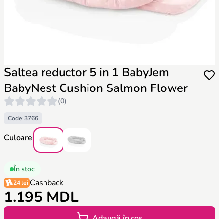
Saltea reductor 5 in 1 BabyJem
BabyNest Cushion Salmon Flower
(0)
Code: 3766
Culoare:
În stoc
Cashback
24 lei
1.195 MDL
Adaugă în coș