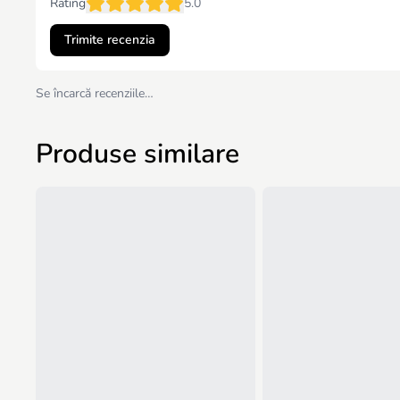
Rating
5.0
Trimite recenzia
Se încarcă recenziile…
Produse similare