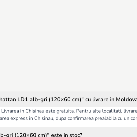
Cum comand produsul "Veres Pătuț copii Manhattan LD1 alb-gri (120×60 cm)" cu livrare in Moldo
Livrarea in Chisinau este gratuita. Pentru alte localitati, livra
ivrarea express in Chisinau, dupa confirmarea prealabila cu un co
usul "Veres Pătuț copii Manhattan LD1 alb-gri (120×60 cm)" este in stoc?