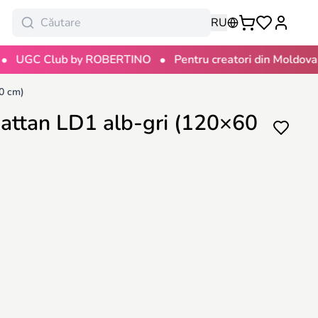
RU
•
•
 Club by ROBERTINO
Pentru creatori din Moldova
10
60 cm)
hattan LD1 alb-gri (120×60