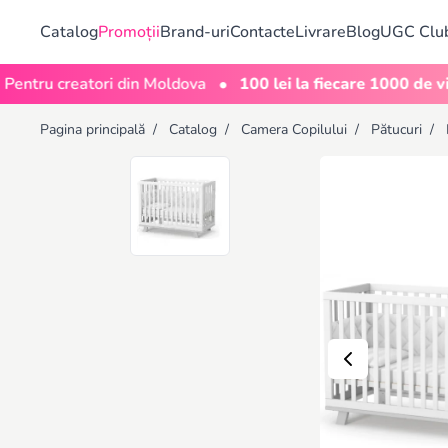
Catalog
Promoții
Brand-uri
Contacte
Livrare
Blog
UGC Clu
•
 creatori din Moldova
100 lei la fiecare 1000 de vizualiză
Pagina principală
/
Catalog
/
Camera Copilului
/
Pătucuri
/