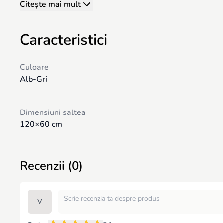
• Posibilitate de instalare a mecanismului de legănare longitudinal
Citește mai mult
• Montare pe picioare (nu este compatibil cu roți)
Dimensiune saltea: 120 × 60 cm
Caracteristici
Culoare
Alb-Gri
Dimensiuni saltea
120×60 cm
Recenzii (0)
V