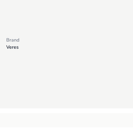
 (opțional)
Brand
Veres