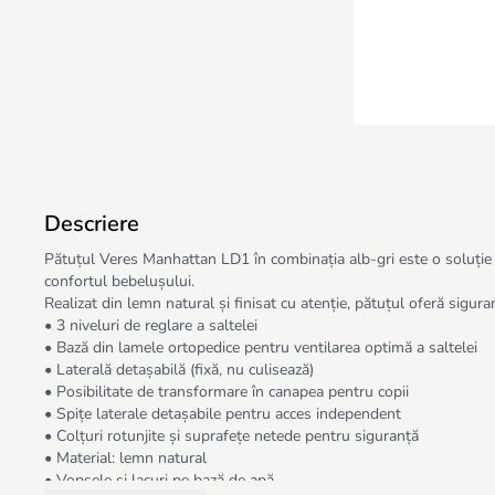
Descriere
Pătuțul Veres Manhattan LD1 în combinația alb-gri este o soluție m
confortul bebelușului.
Realizat din lemn natural și finisat cu atenție, pătuțul oferă siguranț
• 3 niveluri de reglare a saltelei
• Bază din lamele ortopedice pentru ventilarea optimă a saltelei
• Laterală detașabilă (fixă, nu culisează)
• Posibilitate de transformare în canapea pentru copii
• Spițe laterale detașabile pentru acces independent
• Colțuri rotunjite și suprafețe netede pentru siguranță
• Material: lemn natural
• Vopsele și lacuri pe bază de apă