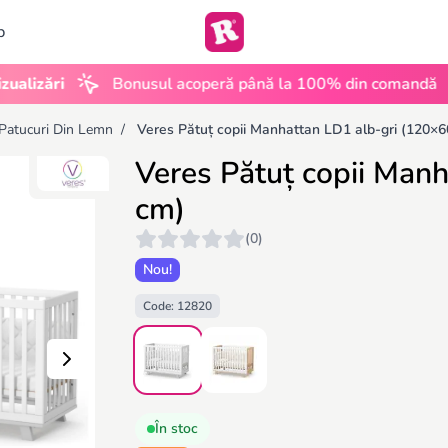
b
•
ri
Bonusul acoperă până la 100% din comandă
UGC
Patucuri Din Lemn
/
Veres Pătuț copii Manhattan LD1 alb-gri (120×
Veres Pătuț copii Man
cm)
(0)
Nou!
Code: 12820
În stoc