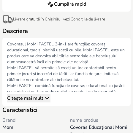
Cumpără rapid
Livrare gratuită în Chișinău.
Vezi Condițiile de livrare
Descriere
Covorașul MoMi PASTEL 3-în-1 are funcțiile: covoraș
educațional, țarc și piscină uscată cu bile. MoMi PASTEL este un
produs care va dezvolta abilitățile senzoriale ale bebelușului
dumneavoastră încă din primele zile de viață.
MoMi PASTEL vă permite să creați un loc confortabil pentru
primele jocuri și încercări de târât, iar funcția de țarc limitează
călătoriile necontrolate ale bebelușului.
MoMi PASTEL combină funcția de covoraș educațional cu jucării
senzoriale și un țarc unde copilul se poate juca în siguranță.
Covorașul servește și ca piscină uscată cu bile.
Citește mai mult
Covorașul este realizat dintr-un material gros care izolează de
Caracteristici
frig, oferind copilului condiții confortabile pentru joacă. De
asemenea, poate fi spălat la mașina de spălat la 30°C.
Brand
nume produs
Jucăriile senzoriale și sunetele lor asigură distracție copilului și
Momi
Covoras Educațional Momi
oferă un moment de relaxare pentru mamă. Bebeluşului îi vor