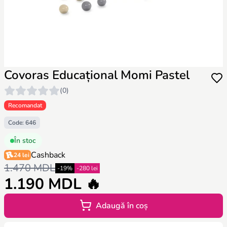
Covoras Educațional Momi Pastel
(0)
Recomandat
Code: 646
În stoc
Cashback
24 lei
1.470 MDL
-19%
-280 lei
1.190 MDL 🔥
Adaugă în coș