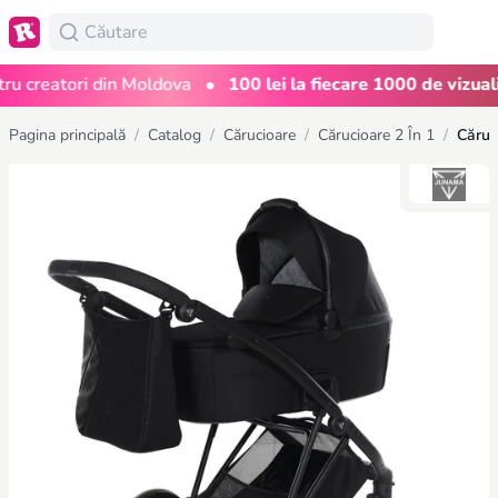
•
creatori din Moldova
100 lei la fiecare 1000 de vizualizăr
Pagina principală
/
Catalog
/
Cărucioare
/
Cărucioare 2 În 1
/