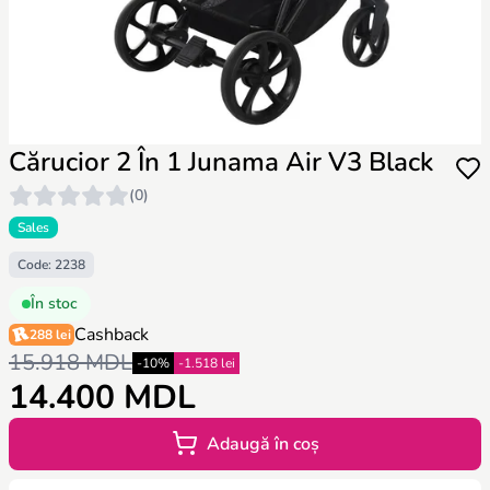
Cărucior 2 În 1 Junama Air V3 Black
(0)
Sales
Code: 2238
În stoc
Cashback
288 lei
15.918 MDL
-10%
-1.518 lei
14.400 MDL
Adaugă în coș