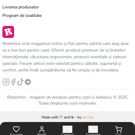
Livrarea produselor
Program de loialitate
Robertino este magazinul online și fizic pentru părinți care aleg doar
ce e mai bun pentru copii. Oferim produse premium de la branduri
internaționale: cărucioare ergonomice, accesorii esențiale și cadouri
speciale. Fiecare articol este selectat pentru calitate, siguranță și
confort, astfel încât cumpărăturile să fie simple și de încredere.
Robertino - magazin de produse pentru copii și bebeluși © 2025.
Toate drepturile sunt rezervate.
Made with 🤍 and ☕️ – by
hls.md
Favorite
Profil
Catalog
Contacte
Coș