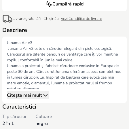
Cumpără rapid
Livrare gratuită în Chișinău.
Vezi Condițiile de livrare
Descriere
Junama Air v3
Junama Air v3 este un cărucior elegant din piele ecologică.
Căruciorul are diferite panouri de ventilație care îți vor menține
copilul confortabil în lunile mai calde.
Junama a proiectat și fabricat cărucioare exclusive în Europa de
peste 30 de ani. Căruciorul Junama oferă un aspect complet nou
în lumea căruciorului. Inspirat de bijuteria care evocă cea mai
mare emoție, diamantul, Junama a proiectat rarul și frumos
patul cu diamante.
Căruciorul Junama va face cu siguranță o declarație, dar nu face
Citește mai mult
compromisuri în ceea ce privește funcționalitatea și confortul. De
Caracteristici
ani de zile, scopul Junama a fost de a proiecta cel mai sigur și
mai confortabil și mai elegant cărucior de pe piață. Din acest
Tip cărucior
Culoare
motiv, Junama a dezvoltat multe sisteme inovatoare care au
2 în 1
negru
devenit o parte permanentă a produselor noastre. Cărucioarele