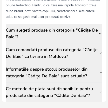
Design și culori
– modele atractive, culori vii, personaje preferate de
online Robertino. Pentru o cautare mai rapida, folositi filtrele
copii, ușor de integrat în baia de acasă;
dupa brand, pret, varsta copilului, caracteristici si alte criterii
Beneficii pentru dezvoltare
– facilitează independența copilului,
obișnuirea cu rutina băii și igiena personală de la vârste fragede.
utile, ca sa gasiti mai usor produsul potrivit.
Sfaturi pentru alegerea cădiței ideale:
Alegeți cădița în funcție de vârsta și greutatea copilului;
Cum alegeti produse din categoria "Cădițe De
Verificați stabilitatea și prezența elementelor antiderapante;
Optați pentru modele cu accesorii care facilitează baia și curățenia;
Baie"?
Asigurați supravegherea permanentă a copilului în timpul băii pentru
siguranță maximă.
Cum comandati produse din categoria "Cădițe
Cădițele din magazinul Robertino.md sunt selectate cu atenție pentru
siguranță, calitate și confort, oferind părinților liniștea că fiecare baie
De Baie" cu livrare in Moldova?
va fi o experiență plăcută și sigură, susținând igiena și bunăstarea
copilului.
Informatiile despre stocul produselor din
categoria "Cădițe De Baie" sunt actuale?
Ce metode de plata sunt disponibile pentru
produsele din categoria "Cădițe De Baie"?