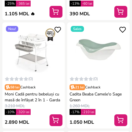
-25%
-365 lei
-13%
-60 lei
1.105 MDL 🔥
390 MDL
Nou!
Sales
(0)
(0)
58 lei
Cashback
21 lei
Cashback
Moni Cadă pentru bebeluși cu
Cadita Beaba Camele'o Sage
masă de înfășat 2 în 1 - Garda
Green
3.210 MDL
1.260 MDL
-10%
-320 lei
-17%
-210 lei
2.890 MDL
1.050 MDL