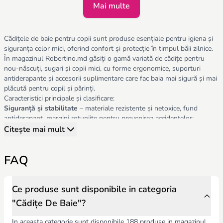
Mai multe
Cădițele de baie pentru copii sunt produse esențiale pentru igiena și
siguranța celor mici, oferind confort și protecție în timpul băii zilnice.
În magazinul Robertino.md găsiți o gamă variată de cădițe pentru
nou-născuți, sugari și copii mici, cu forme ergonomice, suporturi
antiderapante și accesorii suplimentare care fac baia mai sigură și mai
plăcută pentru copil și părinți.
Caracteristici principale și clasificare:
Siguranță și stabilitate
– materiale rezistente și netoxice, fund
antiderapant, margini rotunjite pentru prevenirea accidentelor;
Vârste și dimensiuni recomandate
– cădițe pentru nou-născuți,
Citește mai mult
sugari până la 12 luni și copii mici până la 3 ani, cu capacitate
adaptată greutății și înălțimii;
FAQ
Ergonomie și confort
– suport pentru cap și spate, poziție naturală
pentru copil, adâncime ajustată pentru siguranță și confort;
Materiale și durabilitate
– plastic durabil, ușor de curățat, rezistent
la apă și la uzură, fără BPA și alte substanțe nocive;
Ce produse sunt disponibile in categoria
Funcționalitate și accesorii
– suporturi pentru scurgerea apei,
"Cădițe De Baie"?
termometru integrat, suport pentru jucării, colac pliabil pentru
depozitare;
In aceasta categorie sunt disponibile 188 produse in magazinul