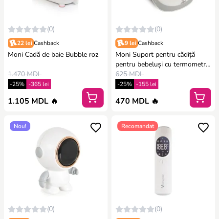
(0)
(0)
22 lei
Cashback
9 lei
Cashback
Moni Cadă de baie Bubble roz
Moni Suport pentru cădiță
pentru bebeluși cu termometru
1.470 MDL
Havana alb
625 MDL
-25%
-365 lei
-25%
-155 lei
1.105 MDL 🔥
470 MDL 🔥
Nou!
Recomandat
(0)
(0)