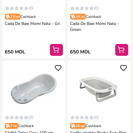
(0)
(0)
13 lei
Cashback
13 lei
Cashback
Cada De Baie Momi Nata - Gri
Cada De Baie Momi Nata -
Green
650 MDL
650 MDL
(0)
(0)
7 lei
Cashback
25 lei
Cashback
Cădiță Zebra Grey, 100 cm
Cadita pliabila Beaba Eazy Pop