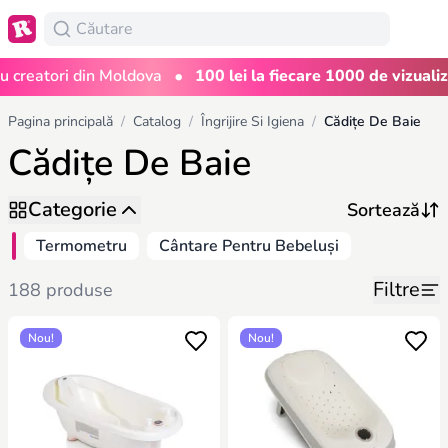
•
eatori din Moldova
100 lei la fiecare 1000 de vizualizări
Pagina principală
/
Catalog
/
Îngrijire Si Igiena
/
Cădițe De Baie
Cădițe De Baie
Categorie
Termometru
Cântare Pentru Bebeluși
Filtre
188 produse
Nou!
Nou!