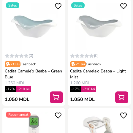
Sales
Sales
(0)
(0)
21 lei
Cashback
21 lei
Cashback
Cadita Camele’o Beaba – Green
Cadita Camele’o Beaba – Light
Blue
Mist
1.260 MDL
1.260 MDL
-17%
-210 lei
-17%
-210 lei
1.050 MDL
1.050 MDL
Recomandat