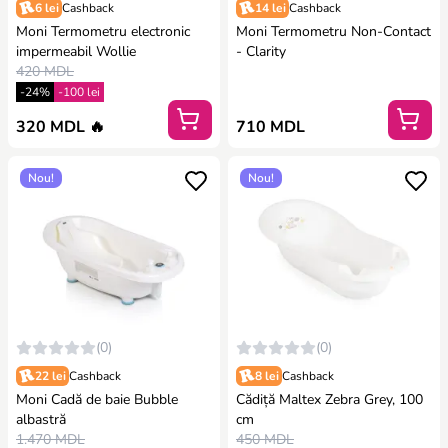
6 lei
Cashback
14 lei
Cashback
Moni Termometru electronic
Moni Termometru Non-Contact
impermeabil Wollie
- Clarity
420 MDL
-24%
-100 lei
320 MDL 🔥
710 MDL
Nou!
Nou!
(0)
(0)
22 lei
Cashback
8 lei
Cashback
Moni Cadă de baie Bubble
Cădiță Maltex Zebra Grey, 100
albastră
cm
1.470 MDL
450 MDL