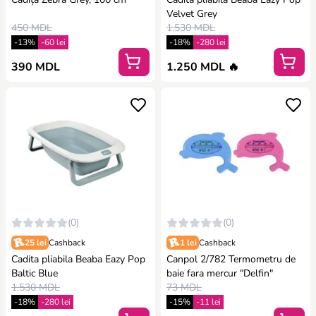
Velvet Grey
450 MDL
1.530 MDL
-13%
-60 lei
-18%
-280 lei
390 MDL
1.250 MDL 🔥
(0)
(0)
25 lei
Cashback
1 lei
Cashback
Cadita pliabila Beaba Eazy Pop
Canpol 2/782 Termometru de
Baltic Blue
baie fara mercur "Delfin"
1.530 MDL
73 MDL
-18%
-280 lei
-15%
-11 lei