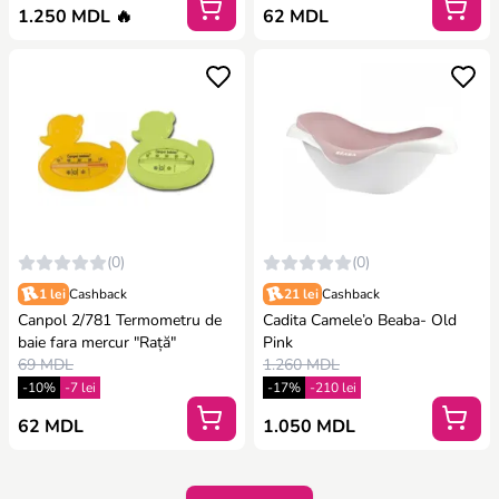
1.250 MDL 🔥
62 MDL
(0)
(0)
1 lei
Cashback
21 lei
Cashback
Canpol 2/781 Termometru de
Cadita Camele’o Beaba- Old
baie fara mercur "Rață"
Pink
69 MDL
1.260 MDL
-10%
-7 lei
-17%
-210 lei
62 MDL
1.050 MDL