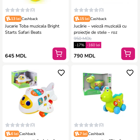
(0)
(0)
13 lei
Cashback
15 lei
Cashback
Jucarie Toba muzicala Bright
Jucărie – veioză muzicală cu
Starts Safari Beats
proiecție de stele – roz
950 MDL
-17%
-160 lei
645 MDL
790 MDL
(0)
(0)
6 lei
Cashback
7 lei
Cashback