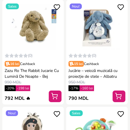
Sales
Nou!
(0)
(0)
16 lei
Cashback
15 lei
Cashback
Zazu Ro The Rabbit Jucarie Cu
Jucărie – veioză muzicală cu
Lumină De Noapte - Bej
proiecție de stele – Albatru
990 MDL
950 MDL
-20%
-198 lei
-17%
-160 lei
792 MDL 🔥
790 MDL
Nou!
Sales