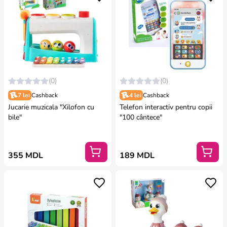
(0)
(0)
7 lei
Cashback
4 lei
Cashback
Jucarie muzicala "Xilofon cu
Telefon interactiv pentru copii
bile"
"100 cântece"
355 MDL
189 MDL