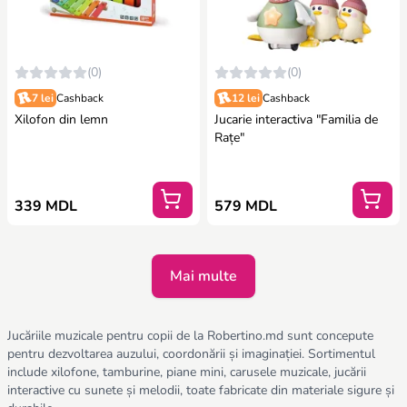
(0)
(0)
7 lei
Cashback
12 lei
Cashback
Xilofon din lemn
Jucarie interactiva "Familia de
Rațe"
339 MDL
579 MDL
Mai multe
Jucăriile muzicale pentru copii de la Robertino.md sunt concepute
pentru dezvoltarea auzului, coordonării și imaginației. Sortimentul
include xilofone, tamburine, piane mini, carusele muzicale, jucării
interactive cu sunete și melodii, toate fabricate din materiale sigure și