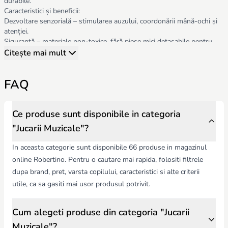
durabile.
Caracteristici și beneficii:
Dezvoltare senzorială – stimularea auzului, coordonării mână-ochi și
atenției.
Siguranță – materiale non-toxice, fără piese mici detașabile pentru
sugari.
Citește mai mult
Confort și ergonomie – jucării ușor de apucat și manipulate, potrivite
pentru vârsta copilului.
FAQ
Funcționalitate – melodii variate, sunete naturale, volum reglabil,
baterii incluse sau reîncărcabile.
Design – culori atractive, forme vesele, potrivite pentru camera
copilului și pentru călătorii.
Ce produse sunt disponibile in categoria
Părinții trebuie să țină cont de:
"Jucarii Muzicale"?
Vârsta copilului și nivelul de dezvoltare motorie și senzorială.
Siguranța materialelor și a construcției jucăriei.
In aceasta categorie sunt disponibile 66 produse in magazinul
Funcționalitatea zilnică – ușurința curățării și întreținerii.
online Robertino. Pentru o cautare mai rapida, folositi filtrele
Jucăriile muzicale Robertino.md combină divertismentul, educația și
dupa brand, pret, varsta copilului, caracteristici si alte criterii
siguranța, oferind copiilor o experiență completă de învățare prin
muzică și joc.
utile, ca sa gasiti mai usor produsul potrivit.
Cum alegeti produse din categoria "Jucarii
Muzicale"?