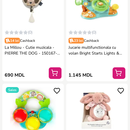
(0)
(0)
14 lei
Cashback
23 lei
Cashback
La Millou - Cutie muzicala -
Jucarie multifunctionala cu
PIERRE THE DOG - 150167-
volan Bright Starts Lights &
TOY-MUSIC-PTDG
Colors Driver™
690 MDL
1.145 MDL
Sales