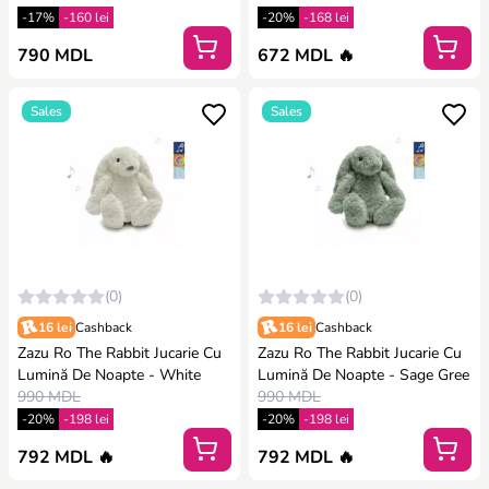
-17%
-160 lei
-20%
-168 lei
790 MDL
672 MDL 🔥
Sales
Sales
(0)
(0)
16 lei
Cashback
16 lei
Cashback
Zazu Ro The Rabbit Jucarie Cu
Zazu Ro The Rabbit Jucarie Cu
Lumină De Noapte - White
Lumină De Noapte - Sage Gree
990 MDL
990 MDL
-20%
-198 lei
-20%
-198 lei
792 MDL 🔥
792 MDL 🔥