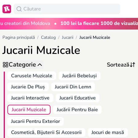
•
eatori din Moldova
100 lei la fiecare 1000 de vizualizări
Pagina principală
/
Catalog
/
Jucarii
/
Jucarii Muzicale
Jucarii Muzicale
Categorie
Carusele Muzicale
Jucării Bebeluși
Jucarie De Pluș
Jucarii Din Lemn
Jucarii Interactive
Jucarii Educative
Jucarii Muzicale
Jucării Pentru Baie
Jucarii Pentru Exterior
Cosmetică, Bijuterii Si Accesorii
Jocuri de masă