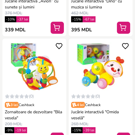
Jucărie interactivă „Avion” cu
Jucarie interactiva "Dino" cu
sunete și lumini
muzica si lumina
376 MDL
462 MDL
-10%
-37 lei
-15%
-67 lei
339 MDL
395 MDL
(0)
(0)
3 lei
Cashback
4 lei
Cashback
Zornaitoare de dezvoltare "Bila
Jucărie interactivă "Omida
vesela"
veselă"
208 MDL
268 MDL
-9%
-19 lei
-15%
-39 lei