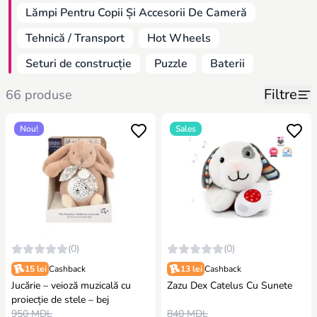
Lămpi Pentru Copii Și Accesorii De Cameră
Tehnică / Transport
Hot Wheels
Seturi de construcție
Puzzle
Baterii
Filtre
66 produse
Nou!
Sales
(0)
(0)
15 lei
Cashback
13 lei
Cashback
Jucărie – veioză muzicală cu
Zazu Dex Catelus Cu Sunete
proiecție de stele – bej
950 MDL
840 MDL