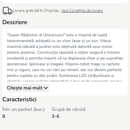
Livrare gratuită în Chișinău.
Vezi Condițiile de livrare
Descriere
"Super-Războinic al Universului" este o mașină de luptă
telecomandată, echipată cu un vizor laser și un tun. Viteza
maximă ridicată a jucăriei este obținută datorită unui motor
electric puternic. Construcția specială a roților asigură o trecere
excelentă și permite mașinii să se deplaseze chiar și pe suprafețe
alunecoase, lipicioase și inegale. Mașina-robot trage cu rachete
moi și sigure, care nu vor răni pe nimeni, dar vor deveni perfecte
pentru luptele cu alte jucării. Iluminarea LED strălucitoare și
efectele sonore realiste intensifică și mai mult experiența jocului.
Descriere suplimentară: Viteză mare și manevrabilitate,
Citește mai mult
construcția specială a roților, tun și vizor laser. Modelul este
Caracteristici
echipat cu o lumină LED care indică viața rămasă, informându-vă
câte lovituri mai pot fi suportate până când robotul se
Într-un pachet (buc.)
Grupă de vârstă
dezactivează.
8
3-6