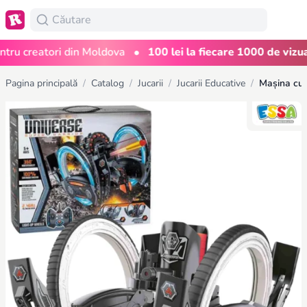
•
 creatori din Moldova
100 lei la fiecare 1000 de vizualiz
Pagina principală
/
Catalog
/
Jucarii
/
Jucarii Educative
/