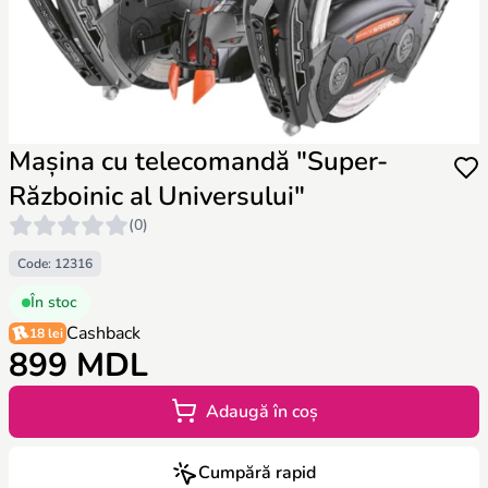
Mașina cu telecomandă "Super-
Războinic al Universului"
(0)
Code: 12316
În stoc
Cashback
18 lei
899 MDL
Adaugă în coș
Cumpără rapid