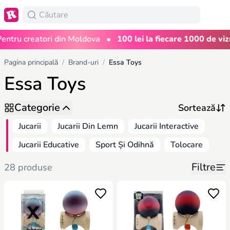
•
ru creatori din Moldova
100 lei la fiecare 1000 de vizuali
Pagina principală
/
Brand-uri
/
Essa Toys
Essa Toys
Categorie
Jucarii
Jucarii Din Lemn
Jucarii Interactive
Jucarii Educative
Sport Și Odihnă
Tolocare
Filtre
28 produse