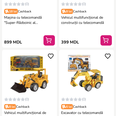
(0)
(0)
18 lei
Cashback
8 lei
Cashback
Mașina cu telecomandă
Vehicul multifuncțional de
"Super-Războinic al
construcții cu telecomandă
Universului"
899 MDL
399 MDL
(0)
(0)
8 lei
Cashback
6 lei
Cashback
Vehicul multifuncțional de
Excavator cu telecomandă