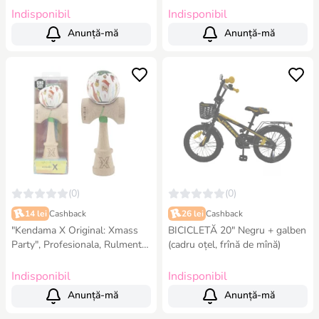
coloră
7 x 6 x 18 cm, alb-roșu
Indisponibil
Indisponibil
Anunță-mă
Anunță-mă
(0)
(0)
14 lei
Cashback
26 lei
Cashback
"Kendama X Original: Xmass
BICICLETĂ 20" Negru + galben
Party", Profesionala, Rulment
(cadru oțel, frînă de mînă)
Metalic, Ața 55 cm, Cupe Mari,
7.5 x 6 x 18 cm
Indisponibil
Indisponibil
Anunță-mă
Anunță-mă