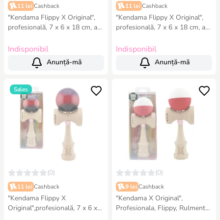
11 lei
Cashback
11 lei
Cashback
"Kendama Flippy X Original",
"Kendama Flippy X Original",
profesională, 7 х 6 х 18 cm, ața
profesională, 7 х 6 х 18 cm, ața
55 cm,cupe mari, gradient roz-
55 cm,cupe mari, roz-galben
mov
Indisponibil
Indisponibil
Anunță-mă
Anunță-mă
Sales
(0)
(0)
11 lei
Cashback
9 lei
Cashback
"Kendama Flippy X
"Kendama X Original",
Original",profesională, 7 х 6 х
Profesionala, Flippy, Rulment
18 cm, ața 55 cm,cupe mari, 3-
Metalic, Ața 55 cm, Cupe Mari,