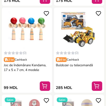
175 MDL
175 MDL
(0)
(0)
2 lei
Cashback
6 lei
Cashback
Joc de îndemânare Kendama,
Buldozer cu telecomandă
17 x 5 x 7 cm, 4 modele
99 MDL
285 MDL
Sales
Sales