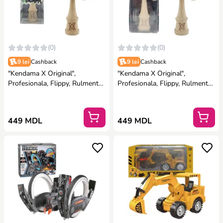
(0)
(0)
9 lei
Cashback
9 lei
Cashback
"Kendama X Original",
"Kendama X Original",
Profesionala, Flippy, Rulment
Profesionala, Flippy, Rulment
Metalic, Ața 55 cm, Cupe Mari,
Metalic, Ața 55 cm, Cupe Mari,
7 x 6 x 18 cm, gradient
7 х 6 х 18 cm, gradient mov-
albastru-mov
roșu
449 MDL
449 MDL