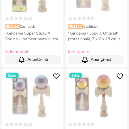
(0)
(0)
11 lei
Cashback
11 lei
Cashback
«Kendama Super Sticky X
"Kendama Flippy X Original",
Original», rulment metalic, ața
profesională, 7 х 6 х 18 cm, ața
62/65 cm, King size 7.5 x 6 x
55 cm,cupe mari, gradient mov-
18 cm, roșu
albastru
Indisponibil
Indisponibil
Anunță-mă
Anunță-mă
Sales
Sales
(0)
(0)