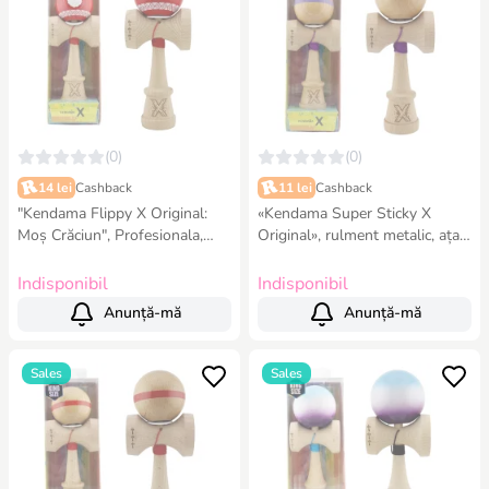
(0)
(0)
14 lei
Cashback
11 lei
Cashback
"Kendama Flippy X Original:
«Kendama Super Sticky X
Moș Crăciun", Profesionala,
Original», rulment metalic, ața
Rulment Metalic, Ața 55 cm,
62/65 cm, King size 7.5 x 6 x
Cupe Mari, 7.5 x 6 x 18 cm
18 cm, mov
Indisponibil
Indisponibil
Anunță-mă
Anunță-mă
Sales
Sales