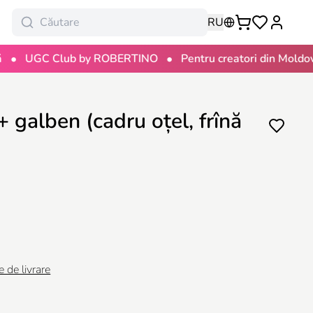
RU
•
•
GC Club by ROBERTINO
Pentru creatori din Moldova
galben (cadru oțel, frînă
e de livrare