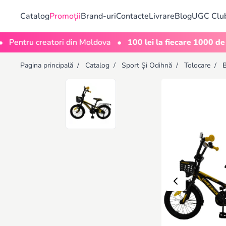
Catalog
Promoții
Brand-uri
Contacte
Livrare
Blog
UGC Clu
•
ru creatori din Moldova
100 lei la fiecare 1000 de vizuali
Pagina principală
/
Catalog
/
Sport Și Odihnă
/
Tolocare
/
B