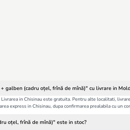
alben (cadru oțel, frînă de mînă)" cu livrare in Mol
Livrarea in Chisinau este gratuita. Pentru alte localitati, livra
ivrarea express in Chisinau, dupa confirmarea prealabila cu un co
 oțel, frînă de mînă)" este in stoc?