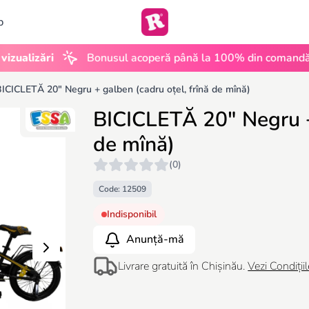
b
•
zări
Bonusul acoperă până la 100% din comandă
U
ICICLETĂ 20" Negru + galben (cadru oțel, frînă de mînă)
BICICLETĂ 20" Negru + 
de mînă)
(0)
Code: 12509
Indisponibil
Anunță-mă
Livrare gratuită în Chișinău.
Vezi Condițiil