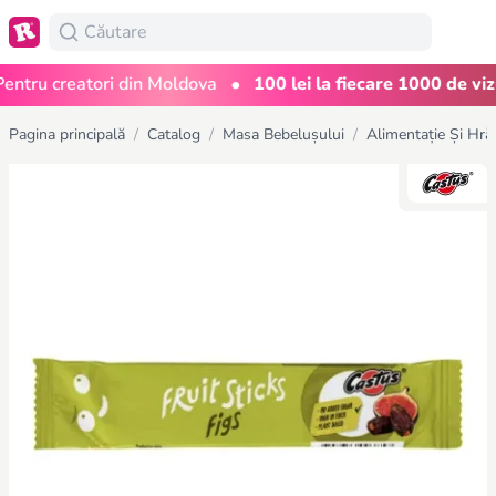
•
ru creatori din Moldova
100 lei la fiecare 1000 de vizual
Pagina principală
/
Catalog
/
Masa Bebelușului
/
Alimentație Și Hră