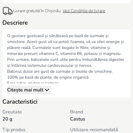
Livrare gratuită în Chișinău.
Vezi Condițiile de livrare
Descriere
O gustare gustoasă și sănătoasă pe bază de curmale și
smochine. Acest gust vă va potoli foamea, vă va oferi energie și
plăcere reală. Curmalele sunt bogate în fibre, vitamine și
minerale precum vitamina C, vitamina B6, potasiu și magneziu.
Prin urmare, batoanele sunt utile pentru îmbunătățirea digestiei
și întărirea sistemului cardiovascular și nervos.
Batonul dulce are gust de curmale și bezele de smochine.
100% pe bază de plante, de origine organică
Fara zahar, gluten si lactoza
Nu conține gelatină, grăsimi trans, ulei de palmier, conservanți
Citește mai mult
sau coloranți.
Caracteristici
Producție la t<42⁰ C pentru a păstra beneficiile ingredientelor
naturale.
Greutate
Brand
Ambalaje ecologice, reciclabile.
20 g
Castus
Potrivit pentru adulți și copii cu vârsta peste 3 ani. Batoanele cu
fructe Castus™ sunt gustarea sănătoasă preferată din Europa,
Tip produs
Utilizare recomandată
cu o istorie de aproape 100 de ani, fabricate în Danemarca.