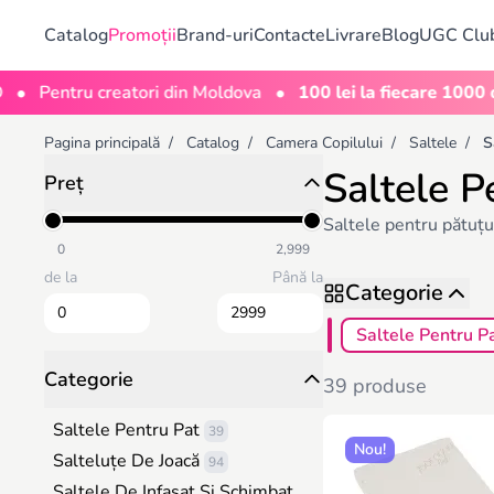
Catalog
Promoții
Brand-uri
Contacte
Livrare
Blog
UGC Clu
•
entru creatori din Moldova
100 lei la fiecare 1000 de vizu
Pagina principală
/
Catalog
/
Camera Copilului
/
Saltele
/
S
Saltele P
Preț
Saltele pentru pătuțur
0
2,999
de la
Până la
Categorie
Saltele Pentru P
Categorie
39 produse
Saltele Pentru Pat
39
Nou!
Salteluțe De Joacă
94
Saltele De Infasat Si Schimbat