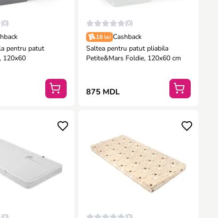
(0)
(0)
hback
Cashback
18 lei
ila pentru patut
Saltea pentru patut pliabila
, 120x60
Petite&Mars Foldie, 120x60 cm
875 MDL
(0)
(0)