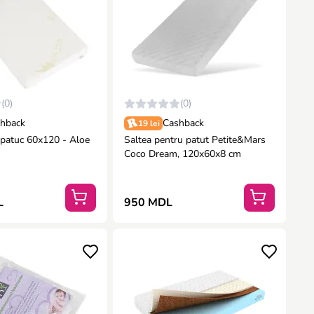
(0)
(0)
hback
Cashback
19 lei
 patuc 60x120 - Aloe
Saltea pentru patut Petite&Mars
Coco Dream, 120x60x8 cm
L
950 MDL