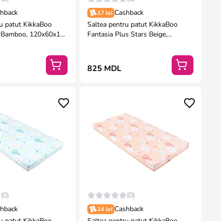
hback
Cashback
17 lei
ru patut KikkaBoo
Saltea pentru patut KikkaBoo
 Bamboo, 120x60x10
Fantasia Plus Stars Beige,
120x60x8 cm
825 MDL
(0)
(0)
hback
Cashback
14 lei
ru patut KikkaBoo
Saltea pentru patut KikkaBoo