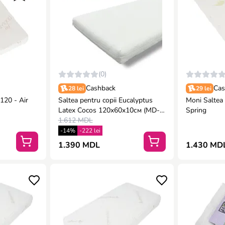
(0)
Cashback
Cas
28 lei
29 lei
120 - Air
Saltea pentru copii Eucalyptus
Moni Saltea
Latex Cocos 120x60x10см (MD-
Spring
024)
1.612 MDL
-14%
-222 lei
1.390 MDL
1.430 MD