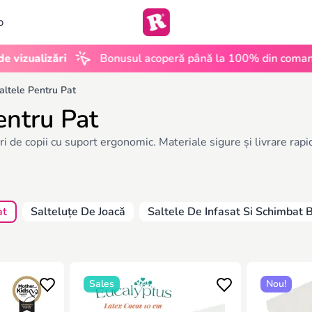
b
•
alizări
Bonusul acoperă până la 100% din comandă
altele Pentru Pat
entru Pat
i de copii cu suport ergonomic. Materiale sigure și livrare rap
at
Salteluțe De Joacă
Saltele De Infasat Si Schimbat 
Sales
Nou!