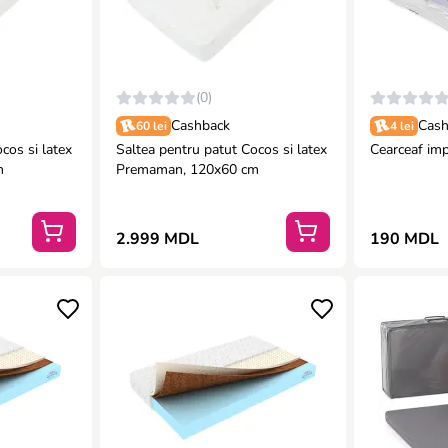
(0)
Cashback
Cash
60 lei
4 lei
cos si latex
Saltea pentru patut Cocos si latex
Cearceaf im
m
Premaman, 120x60 cm
2.999 MDL
190 MDL