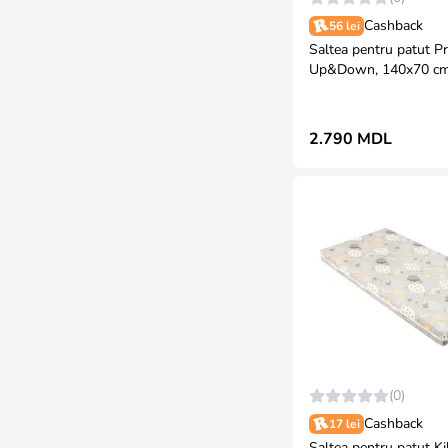
Cashback
56 lei
Saltea pentru patut 
Up&Down, 140x70 c
2.790 MDL
(0)
Cashback
17 lei
Saltea pentru patut K