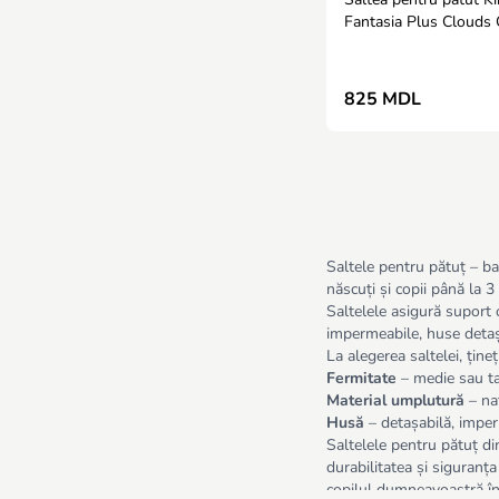
Fantasia Plus Clouds 
120x60x8 cm
825 MDL
Saltele pentru pătuț – b
născuți și copii până la 3
Saltelele asigură suport
impermeabile, huse detașa
La alegerea saltelei, țineț
Fermitate
– medie sau ta
Material umplutură
– nat
Husă
– detașabilă, imperm
Saltelele pentru pătuț d
durabilitatea și siguranț
copilul dumneavoastră în 