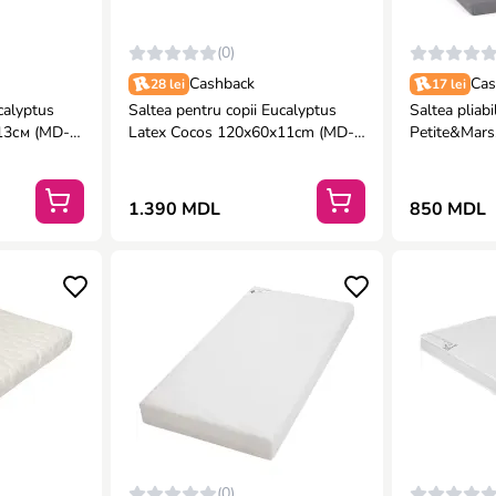
(0)
Cashback
Cas
28 lei
17 lei
calyptus
Saltea pentru copii Eucalyptus
Saltea pliab
13см (MD-
Latex Cocos 120x60x11cm (MD-
Petite&Mars
025)
1.390 MDL
850 MDL
(0)