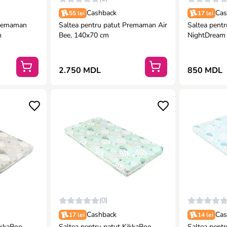
Cashback
Cas
55 lei
17 lei
Premaman
Saltea pentru patut Premaman Air
Saltea pent
m
Bee, 140x70 cm
NightDream
cm
2.750 MDL
850 MDL
(0)
Cashback
Cas
17 lei
14 lei
ikkaBoo
Saltea pentru patut KikkaBoo
Saltea pent