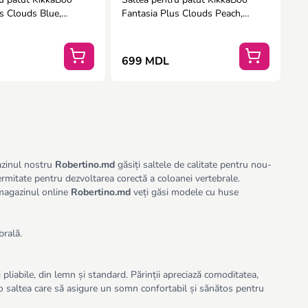
s Clouds Blue,
Fantasia Plus Clouds Peach,
m
120x60x6 cm
699 MDL
azinul nostru
Robertino.md
găsiți saltele de calitate pentru nou-
fermitate pentru dezvoltarea corectă a coloanei vertebrale.
 magazinul online
Robertino.md
veți găsi modele cu huse
brală.
 pliabile, din lemn și standard. Părinții apreciază comoditatea,
 o saltea care să asigure un somn confortabil și sănătos pentru