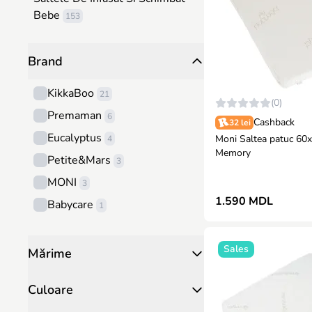
Bebe
153
Brand
KikkaBoo
21
(0)
Premaman
6
Cashback
32 lei
Eucalyptus
Moni Saltea patuc 60x
4
Memory
Petite&Mars
3
MONI
3
1.590 MDL
Babycare
1
Sales
Mărime
Culoare