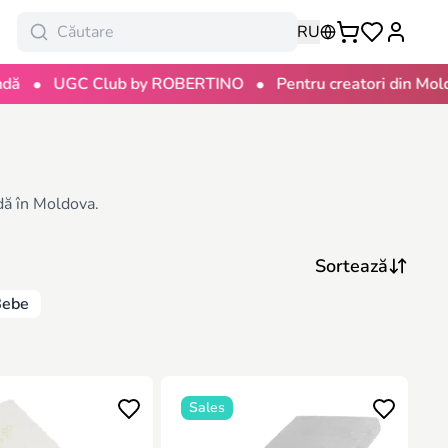
RU
•
UGC Club by ROBERTINO
Pentru creatori din Moldova
idă în Moldova.
Bebe
Sales