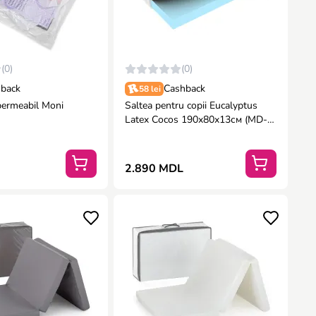
(0)
(0)
back
Cashback
58 lei
permeabil Moni
Saltea pentru copii Eucalyptus
Latex Cocos 190x80x13см (MD-
027)
2.890 MDL