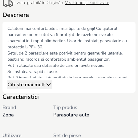
Livrare gratuită în Chișinău.
Vezi Condițiile de livrare
Descriere
Calatorii mai confortabile si mai lipsite de griji! Cu ajutorul
parasolarelor, micutul va fi protejat de razele nocive ale
soareului in timpul plimbarilor. Usor de instalat, parasolarle au
protectie UPF+ 30.
Setul de 2 parasolare este potrivit pentru geamurile laterale,
pastrand racoros si confortabil ambientul pasagerilor.
Pot fi atasate sau detasate de care ori aveti nevoie.
Se instaleaza rapid si usor.
Pot fi impachetate si depozitate in buzunarele scaunelor atunci
cand nu sunt necesare.
Citește mai mult
Sunt usor de instalat si transportat, caci sunt compacte si nu
Caracteristici
ocupa spatiu.
Setul contine 2 parasolare.
Brand
Tip produs
Zopa
Parasolare auto
Utilizare
Set de piese