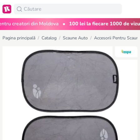
•
u creatori din Moldova
100 lei la fiecare 1000 de vizualiz
Pagina principală
/
Catalog
/
Scaune Auto
/
Accesorii Pentru Scaun