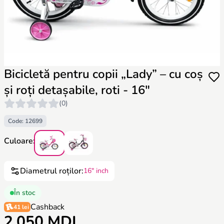
Bicicletă pentru copii „Lady” – cu coș
și roți detașabile, roti - 16"
(0)
Code: 12699
Culoare:
Diametrul roților:
16″ inch
În stoc
Cashback
41 lei
2.050 MDL