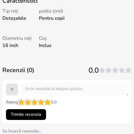
Caracteristici
atrăgătoare, inspirând jocuri și aventuri imaginare. Ajută la
dezvoltarea independenței și creează amintiri vesele din copilărie.
Tip roți
public țintă
Detașabile
Pentru copii
Diametru roți
Coș
16 inch
Inclus
0.0
Recenzii (0)
V
Rating
5.0
Trimite recenzia
Se încarcă recenziile…