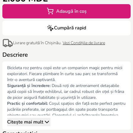
Adaugă în coș
Cumpără rapid
Livrare gratuită în Chișinău.
Vezi Condițiile de livrare
Descriere
Bicicleta roz pentru copii este un companion magic pentru micii
exploratori. Fiecare plimbare în curte sau parc se transformă
într-o aventură captivantă.
Siguranță și încredere:
Două roți de antrenament detașabile
ajută copiii să învețe echilibrul, iar cadrul robust din oțel și frâna
de picior asigură fiabilitate și ușurință în utilizare.
Practic și confortabil:
Coșul spațios din față este perfect pentru
jucăriile preferate, iar portbagajul din spate poate transporta
obiecte mici sau gustări. Clopoțelul și apărătoarele împotriva
stropilor adaugă confort și siguranță.
Citește mai mult
Design și distracție:
Culoarea roz face bicicleta strălucitoare și