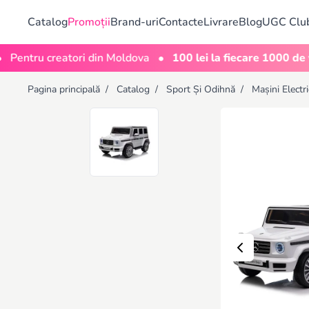
Catalog
Promoții
Brand-uri
Contacte
Livrare
Blog
UGC Clu
•
ru creatori din Moldova
100 lei la fiecare 1000 de vizuali
Pagina principală
/
Catalog
/
Sport Și Odihnă
/
Mașini Electr