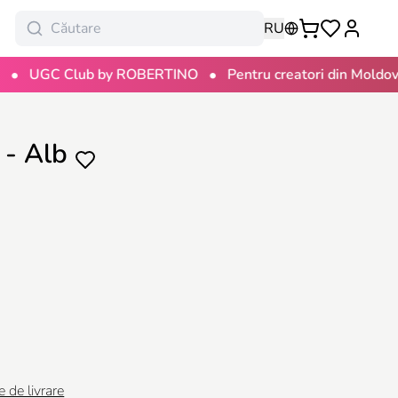
RU
•
•
C Club by ROBERTINO
Pentru creatori din Moldova
1
- Alb
e de livrare