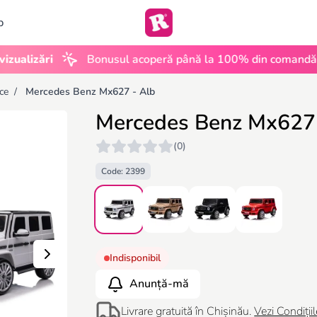
b
•
zări
Bonusul acoperă până la 100% din comandă
UG
ice
/
Mercedes Benz Mx627 - Alb
Mercedes Benz Mx627 
(0)
Code: 2399
Indisponibil
Anunță-mă
Livrare gratuită în Chișinău.
Vezi Condițiil