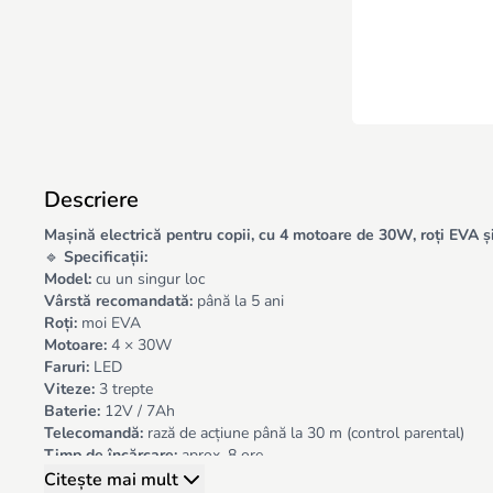
Descriere
Mașină electrică pentru copii, cu 4 motoare de 30W, roți EVA și 
🔹
Specificații:
Model:
cu un singur loc
Vârstă recomandată:
până la 5 ani
Roți:
moi EVA
Motoare:
4 × 30W
Faruri:
LED
Viteze:
3 trepte
Baterie:
12V / 7Ah
Telecomandă:
rază de acțiune până la 30 m (control parental)
Timp de încărcare:
aprox. 8 ore
Autonomie:
60 – 90 min
Citește mai mult