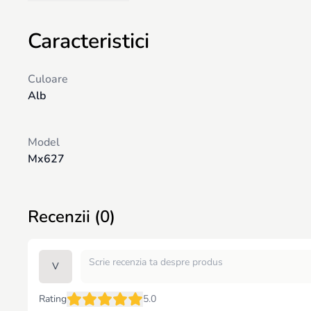
Greutatea produsului:
13 kg
Greutatea maximă suportată:
30 kg
Dimensiuni:
114 × 67 × 54 cm
Caracteristici
Culoare
Alb
Model
Mx627
Recenzii (0)
V
Rating
5.0