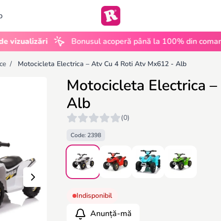
b
•
alizări
Bonusul acoperă până la 100% din comandă
ice
/
Motocicleta Electrica – Atv Cu 4 Roti Atv Mx612 - Alb
Motocicleta Electrica 
Alb
(0)
Code: 2398
Indisponibil
Anunță-mă