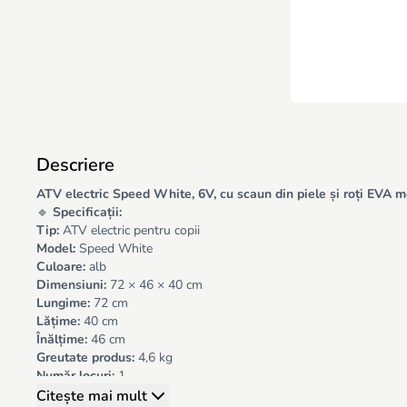
Descriere
ATV electric Speed White, 6V, cu scaun din piele și roți EVA moi
🔹
Specificații:
Tip:
ATV electric pentru copii
Model:
Speed White
Culoare:
alb
Dimensiuni:
72 × 46 × 40 cm
Lungime:
72 cm
Lățime:
40 cm
Înălțime:
46 cm
Greutate produs:
4,6 kg
Număr locuri:
1
Scaun:
din piele ecologică
Citește mai mult