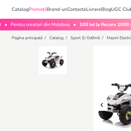
Catalog
Promoții
Brand-uri
Contacte
Livrare
Blog
UGC Clu
•
entru creatori din Moldova
100 lei la fiecare 1000 de vizu
Pagina principală
/
Catalog
/
Sport Și Odihnă
/
Mașini Electr